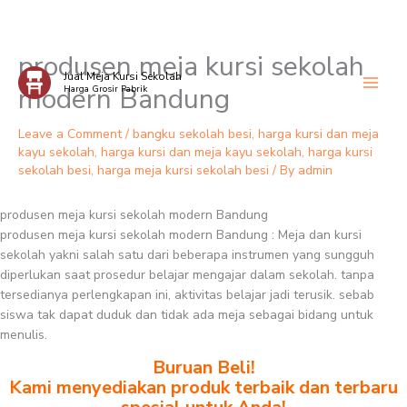
produsen meja kursi sekolah
Skip
Jual Meja Kursi Sekolah
to
modern Bandung
Harga Grosir Pabrik
content
Leave a Comment
/
bangku sekolah besi
,
harga kursi dan meja
kayu sekolah
,
harga kursi dan meja kayu sekolah
,
harga kursi
sekolah besi
,
harga meja kursi sekolah besi
/ By
admin
produsen meja kursi sekolah modern Bandung
produsen meja kursi sekolah modern Bandung : Meja dan kursi
sekolah yakni salah satu dari beberapa instrumen yang sungguh
diperlukan saat prosedur belajar mengajar dalam sekolah. tanpa
tersedianya perlengkapan ini, aktivitas belajar jadi terusik. sebab
siswa tak dapat duduk dan tidak ada meja sebagai bidang untuk
menulis.
Buruan Beli!
Kami menyediakan produk terbaik dan terbaru