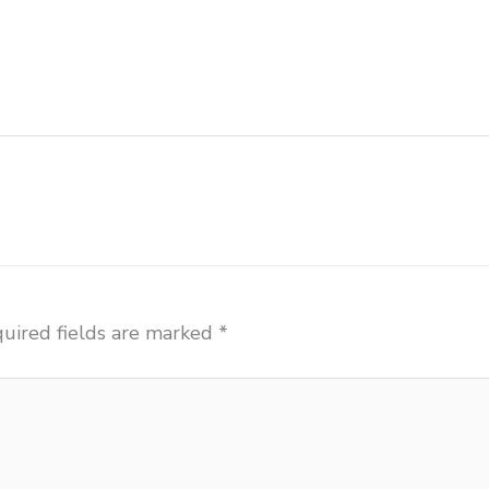
ekanbaru harga kursi dan meja sekolah dasar Pekanbar
a meja dan kursi murid sd Pekanbaru harga meubelair 
aru importir meja belajar Pekanbaru importir meja ku
u
uired fields are marked
*