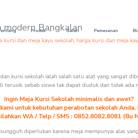
ah modern Bangkalan
Tentang
Produk
Galeri
Pemesanan
Bl
a kursi dan meja kayu sekolah
,
harga kursi dan meja ka
an kursi sekolah ialah salah satu alat yang sangat di
jadi terusik. sebab siswa tak dapat duduk dan tidak ada
Ingin Meja Kursi Sekolah minimalis dan awet?
kami untuk kebutuhan perabotan sekolah Anda, kl
silahkan WA / Telp / SMS : 0852.8082.8081 (Bu 
 sungguh diperlukan karena meja mempunyai alas yang