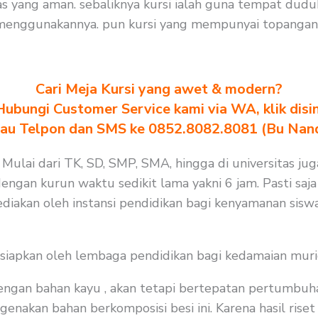
s yang aman. sebaliknya kursi ialah guna tempat duduk
menggunakannya. pun kursi yang mempunyai topangan 
Cari Meja Kursi yang awet & modern?
Hubungi Customer Service kami via WA, klik disin
au Telpon dan SMS ke 0852.8082.8081 (Bu Nan
 Mulai dari TK, SD, SMP, SMA, hingga di universitas jug
dengan kurun waktu sedikit lama yakni 6 jam. Pasti saj
diakan oleh instansi pendidikan bagi kenyamanan siswa
isiapkan oleh lembaga pendidikan bagi kedamaian muri
 dengan bahan kayu , akan tetapi bertepatan pertumbuh
nakan bahan berkomposisi besi ini. Karena hasil riset 