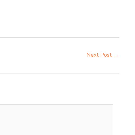
u harga meja kursi belajar siswa sd smp sma
sekolah Pekanbaru importir kursi lipat kuliah
rsi bangku sekolah Pekanbaru importir meja komputer
Next Post
→