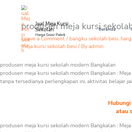
Skip
to
content
produsen meja kursi sekol
Jual Meja Kursi
Sekolah
Beranda
Harga Grosir Pabrik
Leave a Comment
/
bangku sekolah besi
,
harg
meja kursi sekolah besi
/ By
admin
produsen meja kursi sekolah modern Bangkalan
produsen meja kursi sekolah modern Bangkalan : Meja d
tanpa tersedianya perlengkapan ini, aktivitas belajar 
Hubungi 
atau 
produsen meja kursi sekolah modern Bangkalan : Meja