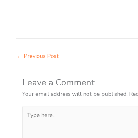
sekolah Pekanbaru harga bangku sekolah rangka besi P
Pekanbaru harga mebeler perpustakaan Pekanbaru harg
Pekanbaru importir meja kursi bangku sekolah Pekanb
sekolah Pekanbaru jual beli bangku sekolah Pekanbar
←
Previous Post
Leave a Comment
Your email address will not be published.
Req
Type
here..