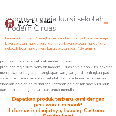
produsen meja kursi sekolah
Skip
Jual Meja Kursi Sekolah
to
modern Ciruas
Harga Grosir Pabrik
content
Leave a Comment
/
bangku sekolah besi
,
harga kursi dan meja
kayu sekolah
,
harga kursi dan meja kayu sekolah
,
harga kursi
sekolah besi
,
harga meja kursi sekolah besi
/ By
admin
produsen meja kursi sekolah modern Ciruas
produsen meja kursi sekolah modern Ciruas : Meja dan kursi sekolah
merupakan sebagian perlengkapan yang sangat dipentingkan pada
sistem pembelajaran dalam sekolah. tanpa adanya instrumen ini,
tindakan belajar jadi terhalang. lantaran pelajar tak mampu duduk
dan tidak ada meja untuk alas untuk menulis.
Dapatkan produk terbaru kami dengan
penawaran menarik!
Informasi selanjutnya, hubungi Customer