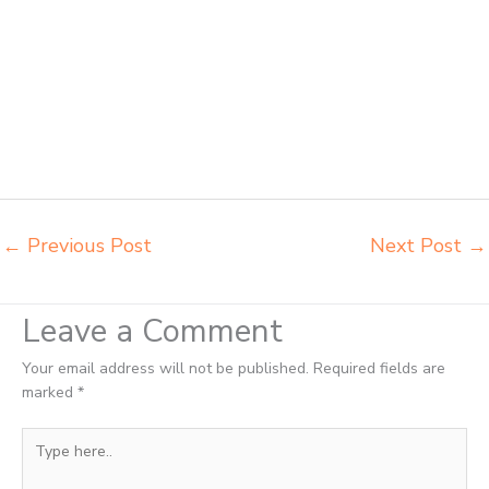
kursi informa napolly Padang grosir meja kursi ace ikea futura Padang
grosir meja kursi aktiv innola sorum duma Padang grosir meja kursi
pudac vivente Padang grosir meja kursi integra insperra Padang
distributor kursi lipat chitose Padang distributor meja kursi informa
napolly Padang distributor meja kursi ace ikea futura Padang
distributor meja kursi aktiv innola sorum duma Padang distributor meja
kursi pudac vivente integra insperra Padang distributor meja kursi
integra insperra Padang agen kursi lipat chitose Padang
←
Previous Post
Next Post
→
Leave a Comment
Your email address will not be published.
Required fields are
marked
*
Type
here..