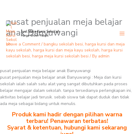
pusat penjualan meja belajar
Skip
to
anak Banyuwangi
Jual Meja Kursi Sekolah
content
Harga Grosir Pabrik
Leave a Comment
/
bangku sekolah besi
,
harga kursi dan meja
kayu sekolah
,
harga kursi dan meja kayu sekolah
,
harga kursi
sekolah besi
,
harga meja kursi sekolah besi
/ By
admin
pusat penjualan meja belajar anak Banyuwangi
pusat penjualan meja belajar anak Banyuwangi : Meja dan kursi
sekolah ialah salah satu alat yang sangat dibutuhkan pada proses
belajar mengajar dalam sekolah. tanpa tersedianya perlengkapan ini,
aktivitas belajar jadi terusik. sebab siswa tak dapat duduk dan tidak
ada meja sebagai bidang untuk menulis.
Produk kami hadir dengan pilihan warna
terbaru! Penawaran terbatas!
Syarat & ketentuan, hubungi kami sekarang