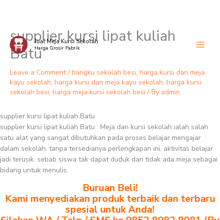
supplier kursi lipat kuliah
Skip
Jual Meja Kursi Sekolah
to
Batu
Harga Grosir Pabrik
content
Leave a Comment
/
bangku sekolah besi
,
harga kursi dan meja
kayu sekolah
,
harga kursi dan meja kayu sekolah
,
harga kursi
sekolah besi
,
harga meja kursi sekolah besi
/ By
admin
supplier kursi lipat kuliah Batu
supplier kursi lipat kuliah Batu : Meja dan kursi sekolah ialah salah
satu alat yang sangat dibutuhkan pada proses belajar mengajar
dalam sekolah. tanpa tersedianya perlengkapan ini, aktivitas belajar
jadi terusik. sebab siswa tak dapat duduk dan tidak ada meja sebagai
bidang untuk menulis.
Buruan Beli!
Kami menyediakan produk terbaik dan terbaru
spesial untuk Anda!