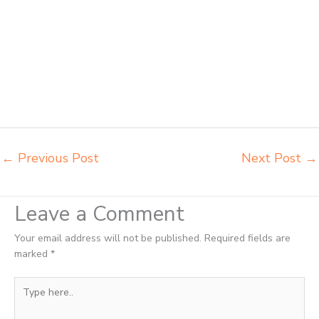
napolly Tangerang Selatan agen meja kursi ace ikea futura
Tangerang Selatan agen meja kursi aktiv innola sorum duma
Tangerang Selatan agen meja kursi pudac vivente integra insperra
Tangerang Selatan agen meja kursi bangku sekolah Tangerang agen
meja belajar Tangerang alamat penjual bangku Tangerang belanja
meubelair Tangerang beli kursi belajar kuliah Tangerang beli kursi
kuliah Tangerang beli kursi lipat kuliah Tangerang beli meja kursi
bangku sekolah Tangerang
←
Previous Post
Next Post
→
Leave a Comment
Your email address will not be published.
Required fields are
marked
*
Type
here..