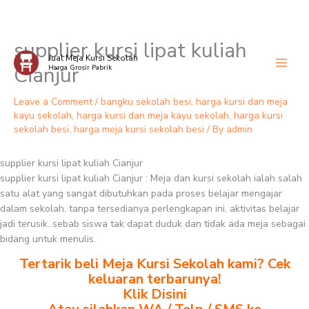
supplier kursi lipat kuliah
Skip
Jual Meja Kursi Sekolah
to
Cianjur
Harga Grosir Pabrik
content
Leave a Comment
/
bangku sekolah besi
,
harga kursi dan meja
kayu sekolah
,
harga kursi dan meja kayu sekolah
,
harga kursi
sekolah besi
,
harga meja kursi sekolah besi
/ By
admin
supplier kursi lipat kuliah Cianjur
supplier kursi lipat kuliah Cianjur : Meja dan kursi sekolah ialah salah
satu alat yang sangat dibutuhkan pada proses belajar mengajar
dalam sekolah. tanpa tersedianya perlengkapan ini, aktivitas belajar
jadi terusik. sebab siswa tak dapat duduk dan tidak ada meja sebagai
bidang untuk menulis.
Tertarik beli Meja Kursi Sekolah kami? Cek
keluaran terbarunya!
Klik Disini