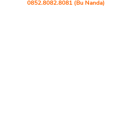
0852.8082.8081 (Bu Nanda)
toko kursi lipat kuliah Serang toko meja kursi bangku sekolah Serang
toko mebel meja belajar Serang grosir kursi lipat kuliah chitose
Serang grosir meja kursi informa napolly Serang grosir meja kursi ace
ikea futura Serang grosir meja kursi aktiv innola sorum duma Serang