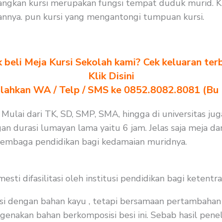
ngkan kursi merupakan fungsi tempat duduk murid. Ku
nya. pun kursi yang mengantongi tumpuan kursi.
k beli Meja Kursi Sekolah kami? Cek keluaran ter
Klik Disini
ilahkan WA / Telp / SMS ke 0852.8082.8081 (Bu
. Mulai dari TK, SD, SMP, SMA, hingga di universitas j
an durasi lumayan lama yaitu 6 jam. Jelas saja meja da
 lembaga pendidikan bagi kedamaian muridnya.
i difasilitasi oleh institusi pendidikan bagi ketentra
i dengan bahan kayu , tetapi bersamaan pertambahan j
enakan bahan berkomposisi besi ini. Sebab hasil peneli