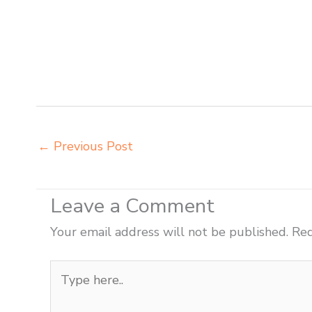
integra insperra Jayapura distributor kursi lipat chito
distributor meja kursi aktiv innola sorum duma Jayapur
Jayapura agen kursi lipat chitose Jayapura agen meja k
duma Jayapura agen meja kursi pudac vivente integra
Dumai belanja meubelair Dumai
←
Previous Post
Leave a Comment
Your email address will not be published.
Req
Type
here..