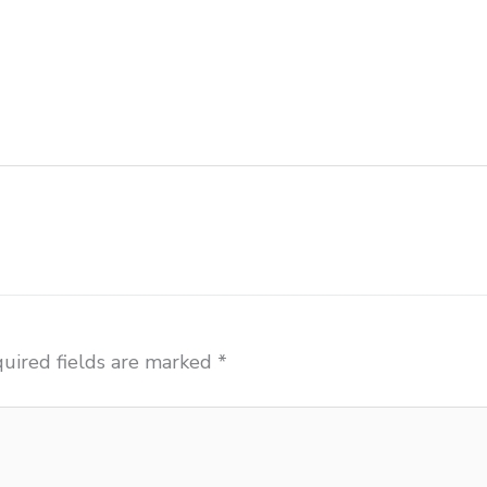
se Jayapura distributor meja kursi informa napolly Jayap
a distributor meja kursi pudac vivente integra insperra
ursi informa napolly Jayapura agen meja kursi ace ikea 
 insperra Jayapura agen meja kursi bangku sekolah Du
uired fields are marked
*