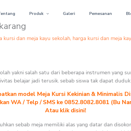
Tentang
Produk
Galeri
Pemesanan
Bl
ikarang
a kursi dan meja kayu sekolah
,
harga kursi dan meja ka
sekolah yakni salah satu dari beberapa instrumen yang 
ivitas belajar jadi terusik. sebab siswa tak dapat dud
atkan model Meja Kursi Kekinian & Minimalis Dis
akan WA / Telp / SMS ke 0852.8082.8081 (Bu Na
Atau klik disini!
utuhkan sebab meja memiliki alas yang datar dan disoko