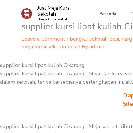
Skip
Jual Meja Kursi
to
Sekolah
Beranda
content
Harga Grosir Pabrik
supplier kursi lipat kuliah C
Leave a Comment
/
bangku sekolah besi
,
harg
meja kursi sekolah besi
/ By
admin
supplier kursi lipat kuliah Cikarang
supplier kursi lipat kuliah Cikarang : Meja dan kursi 
dalam sekolah. tanpa tersedianya perlengkapan ini, akt
Dap
Sil
supplier kursi lipat kuliah Cikarang : Meja sangat dib