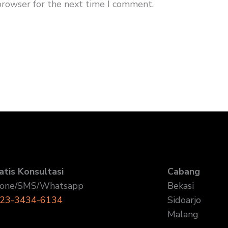
browser for the next time I comment.
atis Konsultasi
Cabang
one/SMS/Whatsapp
Bekasi
23-3434-6134
Sidoarjo
Malang