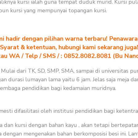
iknya kursi ialah guna tempat duduk murid. Kursi pu
un kursi yang mempunyai topangan kursi.
i hadir dengan pilihan warna terbaru! Penawara
Syarat & ketentuan, hubungi kami sekarang juga
au WA / Telp / SMS / : 0852.8082.8081 (Bu Nan
. Mulai dari TK, SD, SMP, SMA, sampai di universitas p
an durasi lumayan lama yaitu 6 jam. Jelas saja meja da
 lembaga pendidikan bagi kedamaian muridnya.
i difasilitasi oleh institusi pendidikan bagi ketentra
a dan kursi dengan bahan kayu , akan tetapi bertepat
ma dengan mengenakan bahan berkomposisi besi ini. Lant