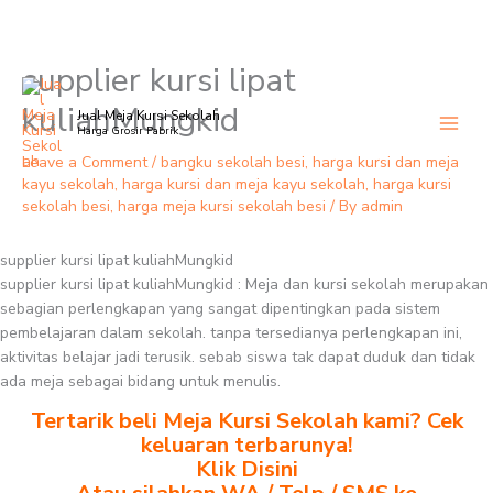
supplier kursi lipat
Skip
to
kuliahMungkid
Jual Meja Kursi Sekolah
content
Harga Grosir Pabrik
Leave a Comment
/
bangku sekolah besi
,
harga kursi dan meja
kayu sekolah
,
harga kursi dan meja kayu sekolah
,
harga kursi
sekolah besi
,
harga meja kursi sekolah besi
/ By
admin
supplier kursi lipat kuliahMungkid
supplier kursi lipat kuliahMungkid : Meja dan kursi sekolah merupakan
sebagian perlengkapan yang sangat dipentingkan pada sistem
pembelajaran dalam sekolah. tanpa tersedianya perlengkapan ini,
aktivitas belajar jadi terusik. sebab siswa tak dapat duduk dan tidak
ada meja sebagai bidang untuk menulis.
Tertarik beli Meja Kursi Sekolah kami? Cek
keluaran terbarunya!
Klik Disini