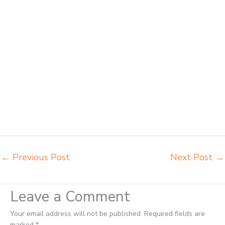
bangku Metro belanja meubelair Metro beli kursi belajar kuliah Metro
beli kursi kuliah Metro beli kursi lipat kuliah Metro beli meja kursi
bangku sekolah Metro beli meja belajar besi mana Metro distributor
kursi setenlis meja kursi kuliah Metro distributor meja belajar Metro
distributor meja kursi anak sekolah tk Metro distributor meja siswa
rangka besi Metro distributor meja komputer sekolah Metro grosir
kursi sekolah Metro grosir meja belajar Metro grosir meja kursi belajar
besi Metro grosir meja kursi sekolah modern Metro grosir meja
komputer sekolah Metro harga meja kursi bangku sekolah Metro
harga bangku sekolah rangka besi Metro harga kursi dan meja
sekolah dasar Metro harga meja kursi belajar siswa sd smp sma
Metro harga mebeler perpustakaan Metro
←
Previous Post
Next Post
→
Leave a Comment
Your email address will not be published.
Required fields are
marked
*