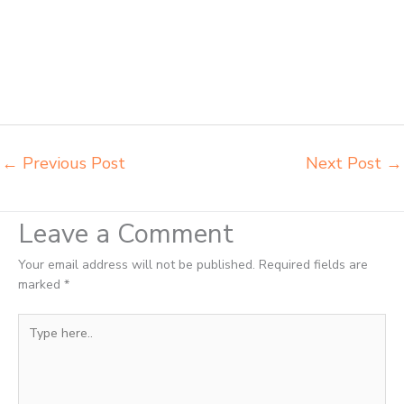
perpustakaan Probolinggo harga meja dan kursi murid sd Probolinggo
harga meubelair sekolah Probolinggo importir kursi lipat kuliah
Probolinggo importir meja kursi bangku sekolah Probolinggo importir
meja belajar Probolinggo importir meja kursi bangku sekolah
Probolinggo importir meja komputer sekolah Probolinggo jual beli
bangku sekolah Probolinggo
←
Previous Post
Next Post
→
Leave a Comment
Your email address will not be published.
Required fields are
marked
*
Type
here..