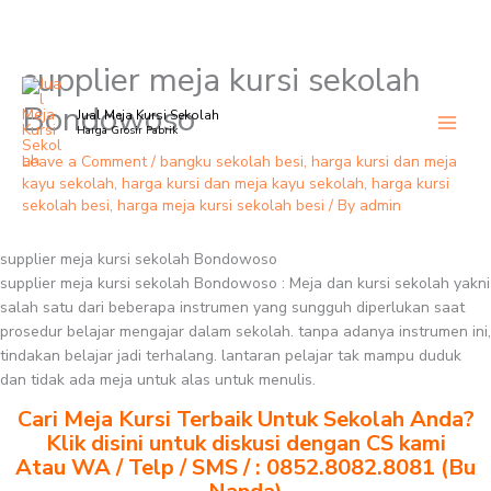
supplier meja kursi sekolah
Skip
to
Bondowoso
Jual Meja Kursi Sekolah
content
Harga Grosir Pabrik
Leave a Comment
/
bangku sekolah besi
,
harga kursi dan meja
kayu sekolah
,
harga kursi dan meja kayu sekolah
,
harga kursi
sekolah besi
,
harga meja kursi sekolah besi
/ By
admin
supplier meja kursi sekolah Bondowoso
supplier meja kursi sekolah Bondowoso : Meja dan kursi sekolah yakni
salah satu dari beberapa instrumen yang sungguh diperlukan saat
prosedur belajar mengajar dalam sekolah. tanpa adanya instrumen ini,
tindakan belajar jadi terhalang. lantaran pelajar tak mampu duduk
dan tidak ada meja untuk alas untuk menulis.
Cari Meja Kursi Terbaik Untuk Sekolah Anda?
Klik disini untuk diskusi dengan CS kami
Atau WA / Telp / SMS / : 0852.8082.8081 (Bu