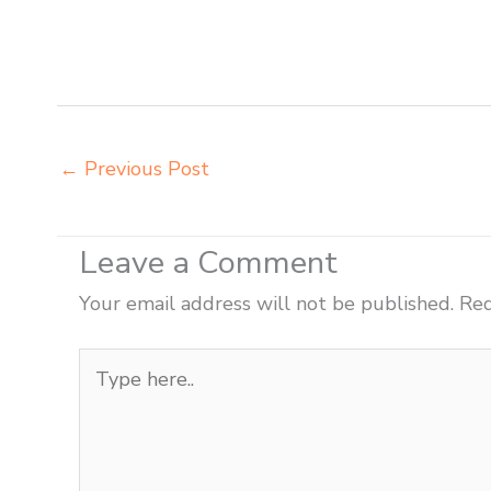
Bogor jual meja kursi belajar kuliah sekolah Bogor jual
Bogor jual meja belajar anak Bogor pabrik meja belajar
kuliah Bogor produsen bangku dan meja sd besi Bogor 
←
Previous Post
Leave a Comment
Your email address will not be published.
Req
Type
here..