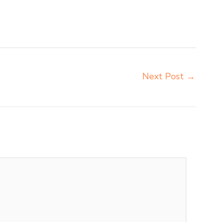
r sekolah Bogor jual meja kursi sekolah harga pabrik
a kursi sekolah besi Bogor pabrik meja kursi lipat
Next Post
→