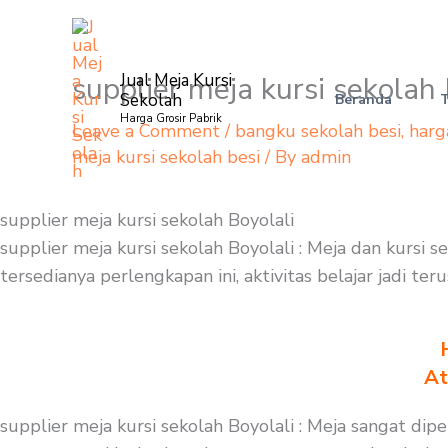
Skip
to
content
supplier meja kursi sekolah 
Jual Meja Kursi
Sekolah
Beranda
Harga Grosir Pabrik
Leave a Comment
/
bangku sekolah besi
,
harg
meja kursi sekolah besi
/ By
admin
supplier meja kursi sekolah Boyolali
supplier meja kursi sekolah Boyolali : Meja dan kursi 
tersedianya perlengkapan ini, aktivitas belajar jadi t
At
supplier meja kursi sekolah Boyolali : Meja sangat di