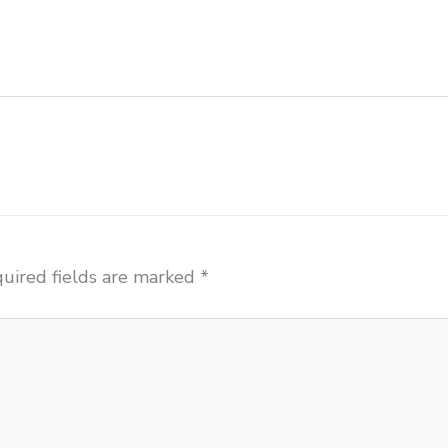
 meja kursi sekolah besi harga grosir Bogor jual mobile
 Bogor pabrik meja kursi laboratorium Bogor pabrik mej
produsen kursi lipat kuliah Bogor
uired fields are marked
*