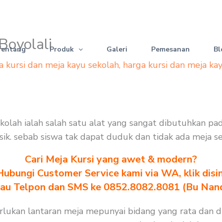
Boyolali
Tentang
Produk
Galeri
Pemesanan
Bl
a kursi dan meja kayu sekolah
,
harga kursi dan meja ka
sekolah ialah salah satu alat yang sangat dibutuhkan p
erusik. sebab siswa tak dapat duduk dan tidak ada meja 
Cari Meja Kursi yang awet & modern?
Hubungi Customer Service kami via WA, klik disin
au Telpon dan SMS ke 0852.8082.8081 (Bu Nan
perlukan lantaran meja mepunyai bidang yang rata dan 