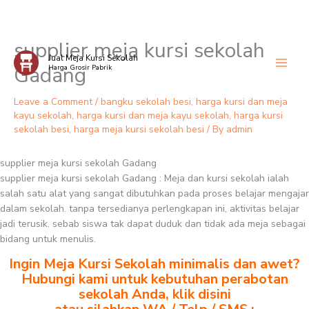
supplier meja kursi sekolah
Skip
Jual Meja Kursi Sekolah
to
Gadang
Harga Grosir Pabrik
content
Leave a Comment
/
bangku sekolah besi
,
harga kursi dan meja
kayu sekolah
,
harga kursi dan meja kayu sekolah
,
harga kursi
sekolah besi
,
harga meja kursi sekolah besi
/ By
admin
supplier meja kursi sekolah Gadang
supplier meja kursi sekolah Gadang : Meja dan kursi sekolah ialah
salah satu alat yang sangat dibutuhkan pada proses belajar mengajar
dalam sekolah. tanpa tersedianya perlengkapan ini, aktivitas belajar
jadi terusik. sebab siswa tak dapat duduk dan tidak ada meja sebagai
bidang untuk menulis.
Ingin Meja Kursi Sekolah minimalis dan awet?
Hubungi kami untuk kebutuhan perabotan
sekolah Anda, klik disini