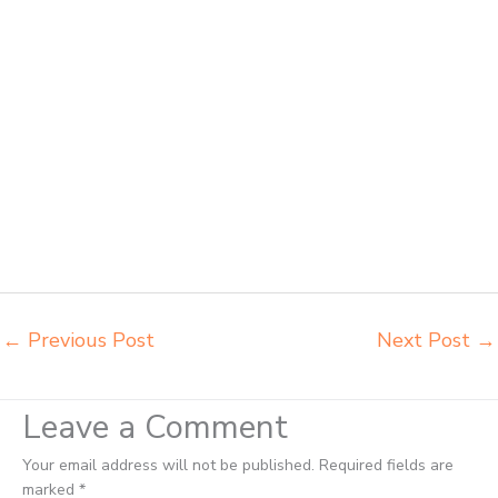
kursi bangku sekolah Lubuklinggau harga bangku sekolah rangka besi
Lubuklinggau harga kursi dan meja sekolah dasar Lubuklinggau harga
meja kursi belajar siswa sd smp sma Lubuklinggau harga mebeler
perpustakaan Lubuklinggau harga meja dan kursi murid sd
Lubuklinggau harga meubelair sekolah Lubuklinggau importir kursi
lipat kuliah Lubuklinggau importir meja kursi bangku sekolah
Lubuklinggau importir meja belajar Lubuklinggau importir meja kursi
bangku sekolah Lubuklinggau importir meja komputer sekolah
Lubuklinggau jual beli bangku sekolah Lubuklinggau jual beli meja
belajar anak Lubuklinggau jual meja kursi belajar kuliah sekolah
Lubuklinggau jual meja kursi sekolah besi harga grosir Lubuklinggau
jual mobiler sekolah Lubuklinggau
←
Previous Post
Next Post
→
Leave a Comment
Your email address will not be published.
Required fields are
marked
*