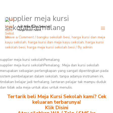
supplier meja kursi
Skip
to
sekolahPemalang
Jual Meja Kursi Sekolah
content
Harga Grosir Pabrik
Leave a Comment
/
bangku sekolah besi
,
harga kursi dan meja
kayu sekolah
,
harga kursi dan meja kayu sekolah
,
harga kursi
sekolah besi
,
harga meja kursi sekolah besi
/ By
admin
supplier meja kursi sekolahPemalang
supplier meja kursi sekolahPemalang : Meja dan kursi sekolah
merupakan sebagian perlengkapan yang sangat dipentingkan pada
sistem pembelajaran dalam sekolah. tanpa adanya instrumen ini,
tindakan belajar jadi terhalang. lantaran pelajar tak mampu duduk
dan tidak ada meja untuk alas untuk menulis.
Tertarik beli Meja Kursi Sekolah kami? Cek
keluaran terbarunya!
Klik Disini