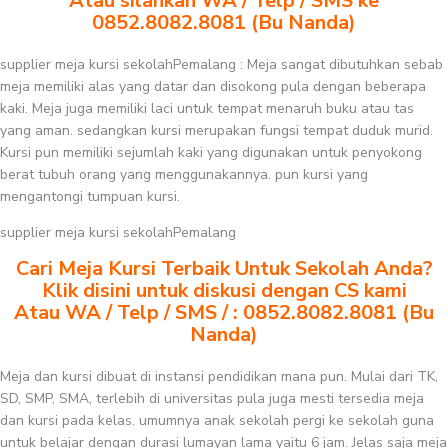
Atau silahkan WA / Telp / SMS ke
0852.8082.8081 (Bu Nanda)
supplier meja kursi sekolahPemalang : Meja sangat dibutuhkan sebab
meja memiliki alas yang datar dan disokong pula dengan beberapa
kaki. Meja juga memiliki laci untuk tempat menaruh buku atau tas
yang aman. sedangkan kursi merupakan fungsi tempat duduk murid.
Kursi pun memiliki sejumlah kaki yang digunakan untuk penyokong
berat tubuh orang yang menggunakannya. pun kursi yang
mengantongi tumpuan kursi.
supplier meja kursi sekolahPemalang
Cari Meja Kursi Terbaik Untuk Sekolah Anda?
Klik disini untuk diskusi dengan CS kami
Atau WA / Telp / SMS / : 0852.8082.8081 (Bu
Nanda)
Meja dan kursi dibuat di instansi pendidikan mana pun. Mulai dari TK,
SD, SMP, SMA, terlebih di universitas pula juga mesti tersedia meja
dan kursi pada kelas. umumnya anak sekolah pergi ke sekolah guna
untuk belajar dengan durasi lumayan lama yaitu 6 jam. Jelas saja meja