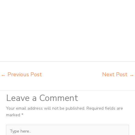
sekolah modern Sibolga pusat penjualan meja belajar anak Sibolga
supplier kursi lipat kuliah Sibolga supplier meja kursi sekolah Sibolga
tempat jual meja belajar Sibolga tempat pembuatan mebel bangku
sekolah Sibolga toko jual kursi sekolah Sibolga toko kursi lipat kuliah
Sibolga toko meja kursi bangku sekolah Sibolga toko mebel meja
belajar Sibolga grosir kursi lipat kuliah chitose Sibolga grosir meja
kursi informa napolly Sibolga grosir meja kursi ace ikea futura Sibolga
grosir meja kursi aktiv innola sorum duma Sibolga grosir meja kursi
pudac vivente Sibolga
←
Previous Post
Next Post
→
Leave a Comment
Your email address will not be published.
Required fields are
marked
*
Type
here..