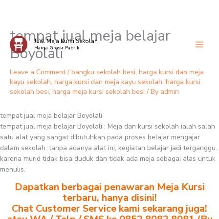
tempat jual meja belajar
Skip
Jual Meja Kursi Sekolah
to
Boyolali
Harga Grosir Pabrik
content
Leave a Comment
/
bangku sekolah besi
,
harga kursi dan meja
kayu sekolah
,
harga kursi dan meja kayu sekolah
,
harga kursi
sekolah besi
,
harga meja kursi sekolah besi
/ By
admin
tempat jual meja belajar Boyolali
tempat jual meja belajar Boyolali : Meja dan kursi sekolah ialah salah
satu alat yang sangat dibutuhkan pada proses belajar mengajar
dalam sekolah. tanpa adanya alat ini, kegiatan belajar jadi terganggu.
karena murid tidak bisa duduk dan tidak ada meja sebagai alas untuk
menulis.
Dapatkan berbagai penawaran Meja Kursi
terbaru, hanya disini!
Chat Customer Service kami sekarang juga!