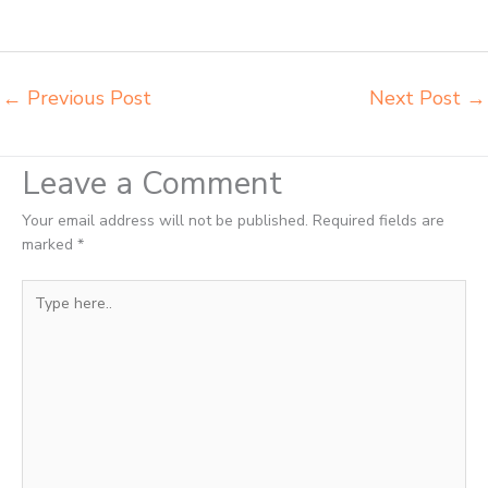
Jakarta Utara agen meja belajar Jakarta Utara alamat penjual bangku
Jakarta Utara belanja meubelair Jakarta Utara
←
Previous Post
Next Post
→
Leave a Comment
Your email address will not be published.
Required fields are
marked
*
Type
here..