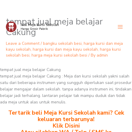
tempat jual meja belajar
Skip
Jual Meja Kursi Sekolah
to
Cakung
Harga Grosir Pabrik
content
Leave a Comment
/
bangku sekolah besi
,
harga kursi dan meja
kayu sekolah
,
harga kursi dan meja kayu sekolah
,
harga kursi
sekolah besi
,
harga meja kursi sekolah besi
/ By
admin
tempat jual meja belajar Cakung
tempat jual meja belajar Cakung : Meja dan kursi sekolah yakni salah
satu dari beberapa instrumen yang sungguh diperlukan saat prosedur
belajar mengajar dalam sekolah. tanpa adanya instrumen ini, tindakan
belajar jadi terhalang. lantaran pelajar tak mampu duduk dan tidak
ada meja untuk alas untuk menulis.
Tertarik beli Meja Kursi Sekolah kami? Cek
keluaran terbarunya!
Klik Disini