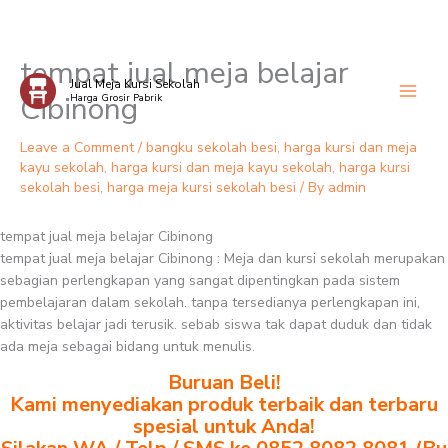
tempat jual meja belajar
Skip
Jual Meja Kursi Sekolah
to
Cibinong
Harga Grosir Pabrik
content
Leave a Comment
/
bangku sekolah besi
,
harga kursi dan meja
kayu sekolah
,
harga kursi dan meja kayu sekolah
,
harga kursi
sekolah besi
,
harga meja kursi sekolah besi
/ By
admin
tempat jual meja belajar Cibinong
tempat jual meja belajar Cibinong : Meja dan kursi sekolah merupakan
sebagian perlengkapan yang sangat dipentingkan pada sistem
pembelajaran dalam sekolah. tanpa tersedianya perlengkapan ini,
aktivitas belajar jadi terusik. sebab siswa tak dapat duduk dan tidak
ada meja sebagai bidang untuk menulis.
Buruan Beli!
Kami menyediakan produk terbaik dan terbaru
spesial untuk Anda!