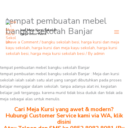
tempat pembuatan mebel
Skip
to
bangku sekolah Banjar
Jual Meja Kursi Sekolah
content
Harga Grosir Pabrik
Leave a Comment
/
bangku sekolah besi
,
harga kursi dan meja
kayu sekolah
,
harga kursi dan meja kayu sekolah
,
harga kursi
sekolah besi
,
harga meja kursi sekolah besi
/ By
admin
tempat pembuatan mebel bangku sekolah Banjar
tempat pembuatan mebel bangku sekolah Banjar : Meja dan kursi
sekolah ialah salah satu alat yang sangat dibutuhkan pada proses
belajar mengajar dalam sekolah. tanpa adanya alat ini, kegiatan
belajar jadi terganggu. karena murid tidak bisa duduk dan tidak ada
meja sebagai alas untuk menulis.
Cari Meja Kursi yang awet & modern?
Hubungi Customer Service kami via WA, klik
disini