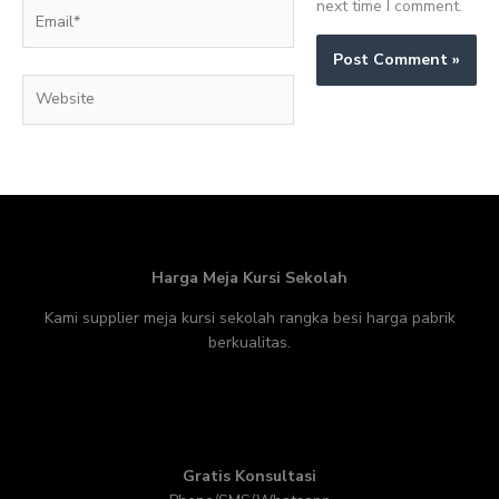
next time I comment.
Email*
Website
Harga Meja Kursi Sekolah
Kami supplier meja kursi sekolah rangka besi harga pabrik
berkualitas.
Gratis Konsultasi