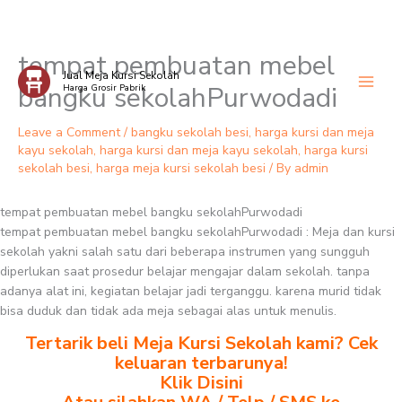
tempat pembuatan mebel
Skip
Jual Meja Kursi Sekolah
to
bangku sekolahPurwodadi
Harga Grosir Pabrik
content
Leave a Comment
/
bangku sekolah besi
,
harga kursi dan meja
kayu sekolah
,
harga kursi dan meja kayu sekolah
,
harga kursi
sekolah besi
,
harga meja kursi sekolah besi
/ By
admin
tempat pembuatan mebel bangku sekolahPurwodadi
tempat pembuatan mebel bangku sekolahPurwodadi : Meja dan kursi
sekolah yakni salah satu dari beberapa instrumen yang sungguh
diperlukan saat prosedur belajar mengajar dalam sekolah. tanpa
adanya alat ini, kegiatan belajar jadi terganggu. karena murid tidak
bisa duduk dan tidak ada meja sebagai alas untuk menulis.
Tertarik beli Meja Kursi Sekolah kami? Cek
keluaran terbarunya!
Klik Disini