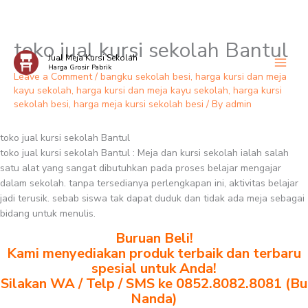
toko jual kursi sekolah Bantul
Skip
Jual Meja Kursi Sekolah
to
Harga Grosir Pabrik
content
Leave a Comment
/
bangku sekolah besi
,
harga kursi dan meja
kayu sekolah
,
harga kursi dan meja kayu sekolah
,
harga kursi
sekolah besi
,
harga meja kursi sekolah besi
/ By
admin
toko jual kursi sekolah Bantul
toko jual kursi sekolah Bantul : Meja dan kursi sekolah ialah salah
satu alat yang sangat dibutuhkan pada proses belajar mengajar
dalam sekolah. tanpa tersedianya perlengkapan ini, aktivitas belajar
jadi terusik. sebab siswa tak dapat duduk dan tidak ada meja sebagai
bidang untuk menulis.
Buruan Beli!
Kami menyediakan produk terbaik dan terbaru
spesial untuk Anda!
Silakan WA / Telp / SMS ke 0852.8082.8081 (Bu
Nanda)