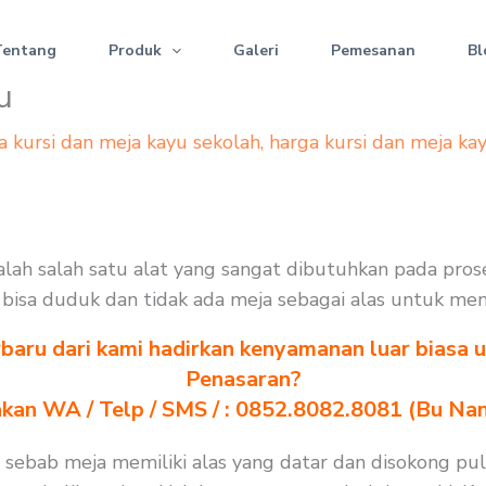
Tentang
Produk
Galeri
Pemesanan
Bl
u
a kursi dan meja kayu sekolah
,
harga kursi dan meja ka
 ialah salah satu alat yang sangat dibutuhkan pada pro
ak bisa duduk dan tidak ada meja sebagai alas untuk men
baru dari kami hadirkan kenyamanan luar biasa u
Penasaran?
akan WA / Telp / SMS / : 0852.8082.8081 (Bu Na
n sebab meja memiliki alas yang datar dan disokong pu