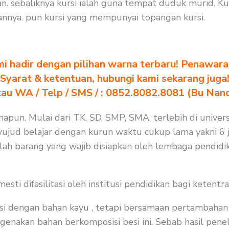
. sebaliknya kursi ialah guna tempat duduk murid. Ku
nya. pun kursi yang mempunyai topangan kursi.
i hadir dengan pilihan warna terbaru! Penawara
Syarat & ketentuan, hubungi kami sekarang juga
au WA / Telp / SMS / : 0852.8082.8081 (Bu Nan
apun. Mulai dari TK, SD, SMP, SMA, terlebih di univers
wujud belajar dengan kurun waktu cukup lama yakni 6 j
lah barang yang wajib disiapkan oleh lembaga pendidi
i difasilitasi oleh institusi pendidikan bagi ketentra
i dengan bahan kayu , tetapi bersamaan pertambahan j
enakan bahan berkomposisi besi ini. Sebab hasil peneli