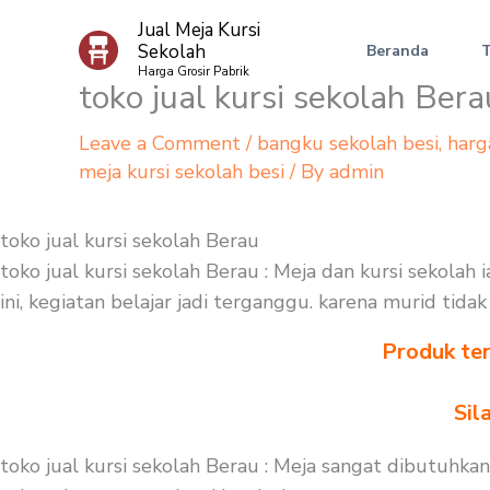
Skip
Jual Meja Kursi
to
Sekolah
Beranda
content
Harga Grosir Pabrik
toko jual kursi sekolah Bera
Leave a Comment
/
bangku sekolah besi
,
harg
meja kursi sekolah besi
/ By
admin
toko jual kursi sekolah Berau
toko jual kursi sekolah Berau : Meja dan kursi sekolah
ini, kegiatan belajar jadi terganggu. karena murid tid
Produk ter
Sil
toko jual kursi sekolah Berau : Meja sangat dibutuhka