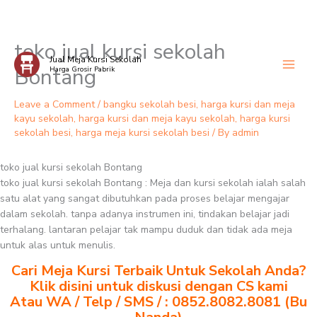
toko jual kursi sekolah
Skip
Jual Meja Kursi Sekolah
to
Bontang
Harga Grosir Pabrik
content
Leave a Comment
/
bangku sekolah besi
,
harga kursi dan meja
kayu sekolah
,
harga kursi dan meja kayu sekolah
,
harga kursi
sekolah besi
,
harga meja kursi sekolah besi
/ By
admin
toko jual kursi sekolah Bontang
toko jual kursi sekolah Bontang : Meja dan kursi sekolah ialah salah
satu alat yang sangat dibutuhkan pada proses belajar mengajar
dalam sekolah. tanpa adanya instrumen ini, tindakan belajar jadi
terhalang. lantaran pelajar tak mampu duduk dan tidak ada meja
untuk alas untuk menulis.
Cari Meja Kursi Terbaik Untuk Sekolah Anda?
Klik disini untuk diskusi dengan CS kami
Atau WA / Telp / SMS / : 0852.8082.8081 (Bu