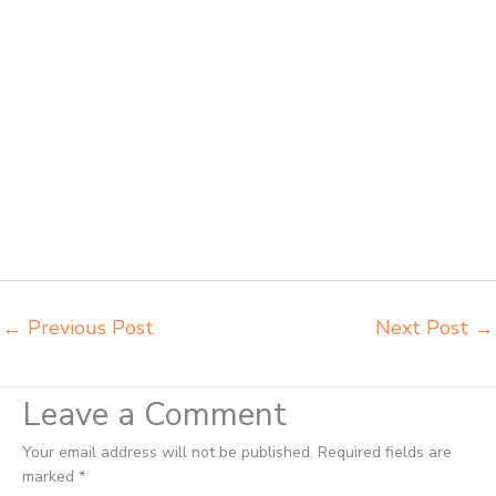
belajar siswa sd smp sma Magelang harga mebeler perpustakaan
Magelang harga meja dan kursi murid sd Magelang harga meubelair
sekolah Magelang importir kursi lipat kuliah Magelang importir meja
kursi bangku sekolah Magelang importir meja belajar Magelang
importir meja kursi bangku sekolah Magelang importir meja komputer
sekolah Magelang jual beli bangku sekolah Magelang jual beli meja
belajar anak Magelang jual meja kursi belajar kuliah sekolah
Magelang jual meja kursi sekolah besi harga grosir Magelang jual
mobiler sekolah Magelang jual meja kursi sekolah harga pabrik
Magelang jual meja belajar anak Magelang pabrik meja belajar
Magelang pabrik meja kursi laboratorium Magelang
←
Previous Post
Next Post
→
Leave a Comment
Your email address will not be published.
Required fields are
marked
*