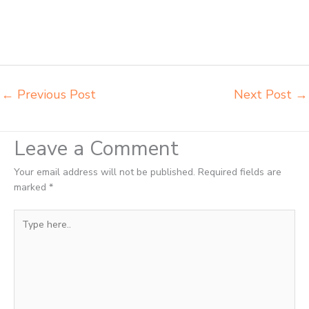
meja kursi pudac vivente integra insperra Medan agen meja kursi
bangku sekolah Padang Sidempuan agen meja belajar Padang
Sidempuan alamat penjual bangku Padang Sidempuan belanja
meubelair Padang Sidempuan
←
Previous Post
Next Post
→
Leave a Comment
Your email address will not be published.
Required fields are
marked
*
Type
here..