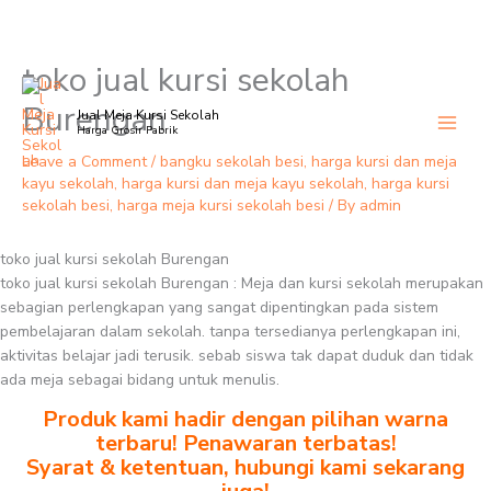
toko jual kursi sekolah
Skip
to
Burengan
Jual Meja Kursi Sekolah
content
Harga Grosir Pabrik
Leave a Comment
/
bangku sekolah besi
,
harga kursi dan meja
kayu sekolah
,
harga kursi dan meja kayu sekolah
,
harga kursi
sekolah besi
,
harga meja kursi sekolah besi
/ By
admin
toko jual kursi sekolah Burengan
toko jual kursi sekolah Burengan : Meja dan kursi sekolah merupakan
sebagian perlengkapan yang sangat dipentingkan pada sistem
pembelajaran dalam sekolah. tanpa tersedianya perlengkapan ini,
aktivitas belajar jadi terusik. sebab siswa tak dapat duduk dan tidak
ada meja sebagai bidang untuk menulis.
Produk kami hadir dengan pilihan warna
terbaru! Penawaran terbatas!
Syarat & ketentuan, hubungi kami sekarang