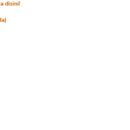
 disini!
da)