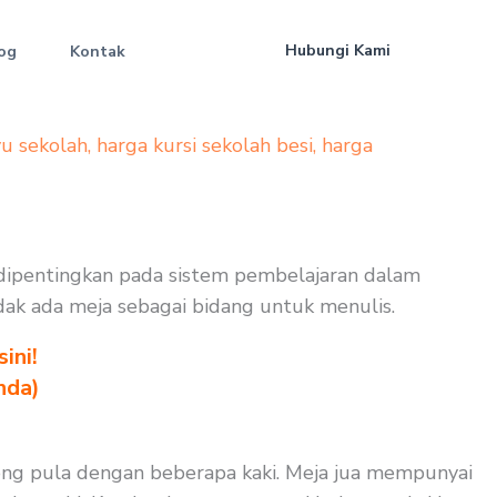
Hubungi Kami
og
Kontak
yu sekolah
,
harga kursi sekolah besi
,
harga
 dipentingkan pada sistem pembelajaran dalam
tidak ada meja sebagai bidang untuk menulis.
ini!
nda)
kong pula dengan beberapa kaki. Meja jua mempunyai