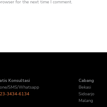
browser for the next time I comment.
atis Konsultasi
Cabang
one/SMS/Whatsapp
Bekasi
23-3434-6134
Sidoarjo
Malang