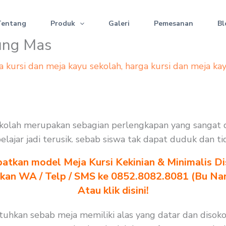
Tentang
Produk
Galeri
Pemesanan
Bl
nung Mas
a kursi dan meja kayu sekolah
,
harga kursi dan meja ka
 sekolah merupakan sebagian perlengkapan yang sangat
 belajar jadi terusik. sebab siswa tak dapat duduk dan 
atkan model Meja Kursi Kekinian & Minimalis Dis
akan WA / Telp / SMS ke 0852.8082.8081 (Bu Na
Atau klik disini!
utuhkan sebab meja memiliki alas yang datar dan diso