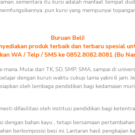
yaman. sementara itu kursi adalah manfaat tempat dud
memfungsikannya. pun kursi yang mempunyai topangan 
Buruan Beli!
yediakan produk terbaik dan terbaru spesial un
akan WA / Telp / SMS ke 0852.8082.8081 (Bu Na
na-mana. Mulai dari TK, SD, SMP, SMA, sampai di univers
lajar dengan kurun waktu cukup lama yakni 6 jam. Jela
isiapkan oleh lembaga pendidikan bagi kedamaian muri
i difasilitasi oleh institusi pendidikan bagi ketentra
i dengan bahan kayu , tetapi bersamaan pertambahan j
n berkomposisi besi ini. Lantaran hasil pengkajian kam