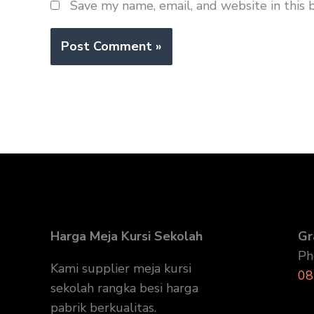
Save my name, email, and website in this 
Harga Meja Kursi Sekolah
Gr
Ph
Kami supplier meja kursi
08
sekolah rangka besi harga
pabrik berkualitas.