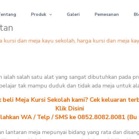
Tentang
Produk
Galeri
Pemesanan
Bl
etan
a kursi dan meja kayu sekolah
,
harga kursi dan meja ka
ah ialah salah satu alat yang sangat dibutuhkan pada p
an pelajar tak mampu duduk dan tidak ada meja untuk al
k beli Meja Kursi Sekolah kami? Cek keluaran ter
Klik Disini
ilahkan WA / Telp / SMS ke 0852.8082.8081 (Bu
an lantaran meja mepunyai bidang yang rata dan disang