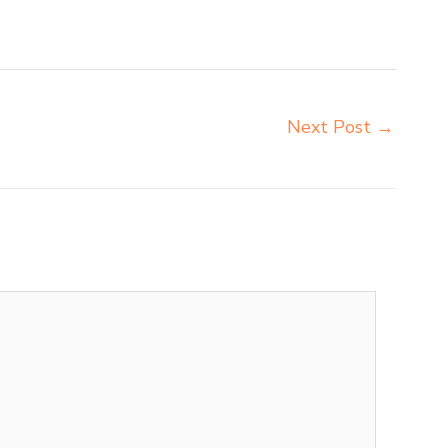
ar importir meja komputer sekolah Pematangsiantar
Next Post
→