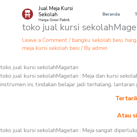
Skip
Jual Meja Kursi
to
Sekolah
Beranda
content
Harga Grosir Pabrik
toko jual kursi sekolahMag
Leave a Comment
/
bangku sekolah besi
,
harg
meja kursi sekolah besi
/ By
admin
toko jual kursi sekolahMagetan
toko jual kursi sekolahMagetan : Meja dan kursi sekol
instrumen ini, tindakan belajar jadi terhalang. lantar
Tertari
Atau s
toko jual kursi sekolahMagetan : Meja sangat diperluk