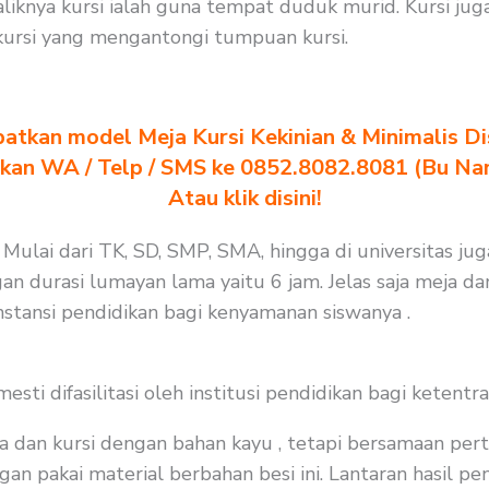
iknya kursi ialah guna tempat duduk murid. Kursi ju
ursi yang mengantongi tumpuan kursi.
atkan model Meja Kursi Kekinian & Minimalis Dis
akan WA / Telp / SMS ke 0852.8082.8081 (Bu Na
Atau klik disini!
. Mulai dari TK, SD, SMP, SMA, hingga di universitas j
an durasi lumayan lama yaitu 6 jam. Jelas saja meja da
instansi pendidikan bagi kenyamanan siswanya .
i difasilitasi oleh institusi pendidikan bagi ketentra
a dan kursi dengan bahan kayu , tetapi bersamaan per
an pakai material berbahan besi ini. Lantaran hasil pen