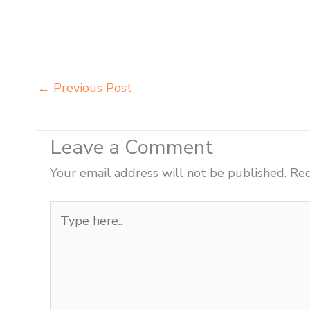
Pematangsiantar importir meja belajar Pematangsiant
jual beli bangku sekolah Pematangsiantar
←
Previous Post
Leave a Comment
Your email address will not be published.
Req
Type
here..