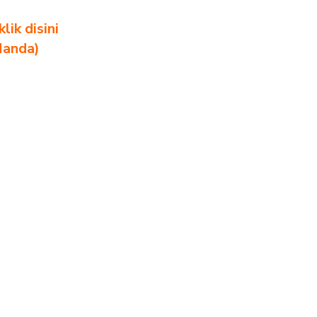
ik disini
Nanda)