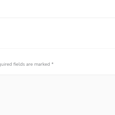
ar importir meja kursi bangku sekolah Pematangsiant
uired fields are marked
*