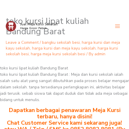
toko kursi lipat kuliah
Skip
Jual Meja Kursi Sekolah
to
Bandung Barat
Harga Grosir Pabrik
content
Leave a Comment
/
bangku sekolah besi
,
harga kursi dan meja
kayu sekolah
,
harga kursi dan meja kayu sekolah
,
harga kursi
sekolah besi
,
harga meja kursi sekolah besi
/ By
admin
toko kursi lipat kuliah Bandung Barat
toko kursi lipat kuliah Bandung Barat : Meja dan kursi sekolah ialah
salah satu alat yang sangat dibutuhkan pada proses belajar mengajar
dalam sekolah. tanpa tersedianya perlengkapan ini, aktivitas belajar
jadi terusik. sebab siswa tak dapat duduk dan tidak ada meja sebagai
bidang untuk menulis.
Dapatkan berbagai penawaran Meja Kursi
terbaru, hanya disini!
Chat Customer Service kami sekarang juga!