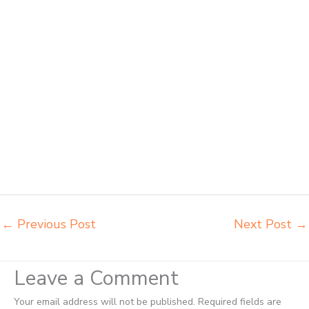
lipat kuliah Sorong importir meja kursi bangku sekolah Sorong importir
meja belajar Sorong importir meja kursi bangku sekolah Sorong
importir meja komputer sekolah Sorong jual beli bangku sekolah
Sorong jual beli meja belajar anak Sorong jual meja kursi belajar
kuliah sekolah Sorong jual meja kursi sekolah besi harga grosir
Sorong jual mobiler sekolah Sorong jual meja kursi sekolah harga
pabrik Sorong jual meja belajar anak Sorong pabrik meja belajar
Sorong pabrik meja kursi laboratorium Sorong pabrik meja kursi
sekolah besi Sorong pabrik meja kursi lipat kuliah Sorong produsen
bangku dan meja sd besi Sorong produsen kursi lipat kuliah Sorong
produsen meja kursi bangku sekolah Sorong produsen meja kursi
sekolah modern Sorong pusat penjualan meja belajar anak Sorong
supplier kursi lipat kuliah Sorong
←
Previous Post
Next Post
→
Leave a Comment
Your email address will not be published.
Required fields are