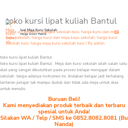
toko kursi lipat kuliah Bantul
Skip
to
Jual Meja Kursi Sekolah
content
Leave a Comment
/
bangku sekolah besi
,
harga kursi dan meja
Harga Grosir Pabrik
kayu sekolah
,
harga kursi dan meja kayu sekolah
,
harga kursi
sekolah besi
,
harga meja kursi sekolah besi
/ By
admin
toko kursi lipat kuliah Bantul
toko kursi lipat kuliah Bantul : Meja dan kursi sekolah ialah salah satu
alat yang sangat dibutuhkan pada proses belajar mengajar dalam
sekolah. tanpa adanya instrumen ini, tindakan belajar jadi terhalang.
lantaran pelajar tak mampu duduk dan tidak ada meja untuk alas
untuk menulis.
Buruan Beli!
Kami menyediakan produk terbaik dan terbaru
spesial untuk Anda!
Silakan WA / Telp / SMS ke 0852.8082.8081 (Bu
Nanda)