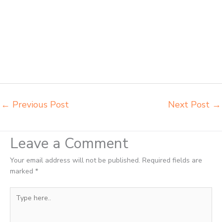
Banjarbaru jual beli bangku sekolah Banjarbaru jual beli meja belajar
anak Banjarbaru jual meja kursi belajar kuliah sekolah Banjarbaru jual
meja kursi sekolah besi harga grosir Banjarbaru jual mobiler sekolah
Banjarbaru jual meja kursi sekolah harga pabrik Banjarbaru jual meja
belajar anak Banjarbaru pabrik meja belajar Banjarbaru pabrik meja
kursi laboratorium Banjarbaru pabrik meja kursi sekolah besi
Banjarbaru pabrik meja kursi lipat kuliah Banjarbaru produsen bangku
dan meja sd besi Banjarbaru produsen kursi lipat kuliah Banjarbaru
←
Previous Post
Next Post
→
Leave a Comment
Your email address will not be published.
Required fields are
marked
*
Type
here..