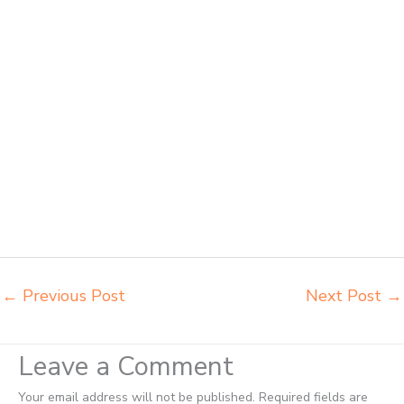
Kotamobagu jual meja belajar anak Kotamobagu pabrik meja belajar
Kotamobagu pabrik meja kursi laboratorium Kotamobagu pabrik meja
kursi sekolah besi Kotamobagu pabrik meja kursi lipat kuliah
Kotamobagu produsen bangku dan meja sd besi Kotamobagu
produsen kursi lipat kuliah Kotamobagu produsen meja kursi bangku
sekolah Kotamobagu produsen meja kursi sekolah modern
Kotamobagu pusat penjualan meja belajar anak Kotamobagu supplier
kursi lipat kuliah Kotamobagu supplier meja kursi sekolah
Kotamobagu tempat jual meja belajar Kotamobagu tempat pembuatan
mebel bangku sekolah Kotamobagu toko jual kursi sekolah
Kotamobagu toko kursi lipat kuliah Kotamobagu toko meja kursi
bangku sekolah Kotamobagu toko mebel meja belajar Kotamobagu
grosir kursi lipat kuliah chitose Kotamobagu
←
Previous Post
Next Post
→
Leave a Comment
Your email address will not be published.
Required fields are