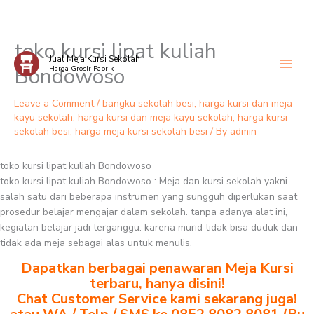
toko kursi lipat kuliah
Skip
Jual Meja Kursi Sekolah
to
Bondowoso
Harga Grosir Pabrik
content
Leave a Comment
/
bangku sekolah besi
,
harga kursi dan meja
kayu sekolah
,
harga kursi dan meja kayu sekolah
,
harga kursi
sekolah besi
,
harga meja kursi sekolah besi
/ By
admin
toko kursi lipat kuliah Bondowoso
toko kursi lipat kuliah Bondowoso : Meja dan kursi sekolah yakni
salah satu dari beberapa instrumen yang sungguh diperlukan saat
prosedur belajar mengajar dalam sekolah. tanpa adanya alat ini,
kegiatan belajar jadi terganggu. karena murid tidak bisa duduk dan
tidak ada meja sebagai alas untuk menulis.
Dapatkan berbagai penawaran Meja Kursi
terbaru, hanya disini!
Chat Customer Service kami sekarang juga!