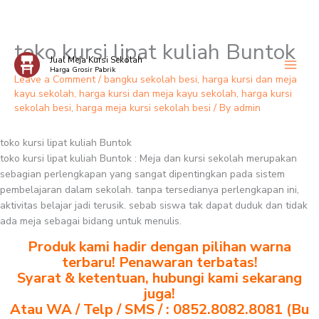
toko kursi lipat kuliah Buntok
Skip
Jual Meja Kursi Sekolah
to
Harga Grosir Pabrik
content
Leave a Comment
/
bangku sekolah besi
,
harga kursi dan meja
kayu sekolah
,
harga kursi dan meja kayu sekolah
,
harga kursi
sekolah besi
,
harga meja kursi sekolah besi
/ By
admin
toko kursi lipat kuliah Buntok
toko kursi lipat kuliah Buntok : Meja dan kursi sekolah merupakan
sebagian perlengkapan yang sangat dipentingkan pada sistem
pembelajaran dalam sekolah. tanpa tersedianya perlengkapan ini,
aktivitas belajar jadi terusik. sebab siswa tak dapat duduk dan tidak
ada meja sebagai bidang untuk menulis.
Produk kami hadir dengan pilihan warna
terbaru! Penawaran terbatas!
Syarat & ketentuan, hubungi kami sekarang
juga!
Atau WA / Telp / SMS / : 0852.8082.8081 (Bu