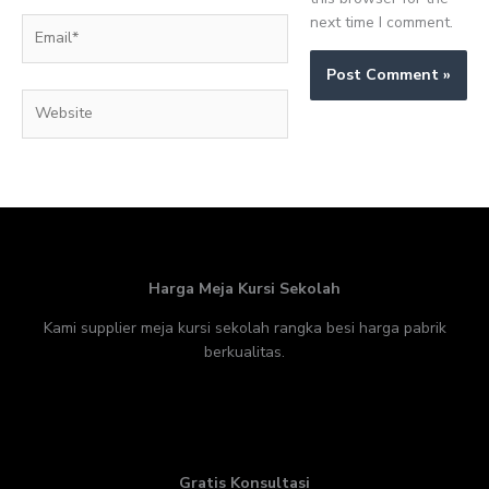
next time I comment.
Email*
Website
Harga Meja Kursi Sekolah
Kami supplier meja kursi sekolah rangka besi harga pabrik
berkualitas.
Gratis Konsultasi