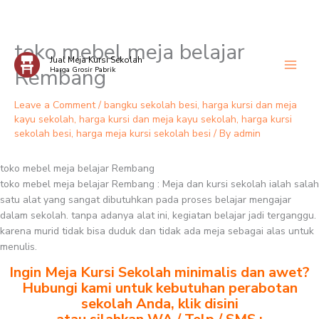
toko mebel meja belajar
Skip
Jual Meja Kursi Sekolah
to
Rembang
Harga Grosir Pabrik
content
Leave a Comment
/
bangku sekolah besi
,
harga kursi dan meja
kayu sekolah
,
harga kursi dan meja kayu sekolah
,
harga kursi
sekolah besi
,
harga meja kursi sekolah besi
/ By
admin
toko mebel meja belajar Rembang
toko mebel meja belajar Rembang : Meja dan kursi sekolah ialah salah
satu alat yang sangat dibutuhkan pada proses belajar mengajar
dalam sekolah. tanpa adanya alat ini, kegiatan belajar jadi terganggu.
karena murid tidak bisa duduk dan tidak ada meja sebagai alas untuk
menulis.
Ingin Meja Kursi Sekolah minimalis dan awet?
Hubungi kami untuk kebutuhan perabotan
sekolah Anda, klik disini