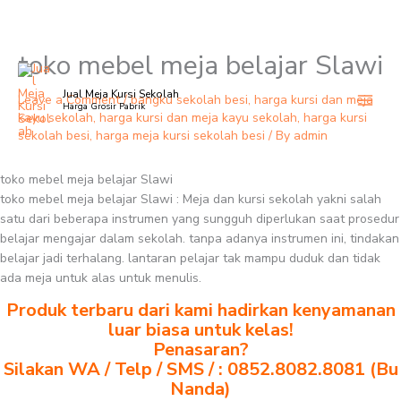
toko mebel meja belajar Slawi
Skip
to
Jual Meja Kursi Sekolah
content
Leave a Comment
/
bangku sekolah besi
,
harga kursi dan meja
Harga Grosir Pabrik
kayu sekolah
,
harga kursi dan meja kayu sekolah
,
harga kursi
sekolah besi
,
harga meja kursi sekolah besi
/ By
admin
toko mebel meja belajar Slawi
toko mebel meja belajar Slawi : Meja dan kursi sekolah yakni salah
satu dari beberapa instrumen yang sungguh diperlukan saat prosedur
belajar mengajar dalam sekolah. tanpa adanya instrumen ini, tindakan
belajar jadi terhalang. lantaran pelajar tak mampu duduk dan tidak
ada meja untuk alas untuk menulis.
Produk terbaru dari kami hadirkan kenyamanan
luar biasa untuk kelas!
Penasaran?
Silakan WA / Telp / SMS / : 0852.8082.8081 (Bu
Nanda)