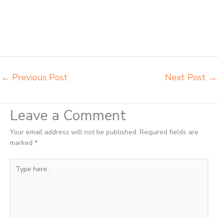
sekolah Semarang produsen meja kursi sekolah modern Semarang
pusat penjualan meja belajar anak Semarang supplier kursi lipat
kuliah Semarang supplier meja kursi sekolah Semarang tempat jual
meja belajar Semarang tempat pembuatan mebel bangku sekolah
Semarang toko jual kursi sekolah Semarang
←
Previous Post
Next Post
→
Leave a Comment
Your email address will not be published.
Required fields are
marked
*
Type
here..