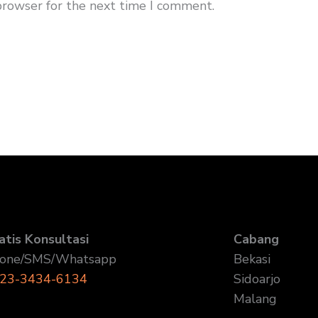
browser for the next time I comment.
atis Konsultasi
Cabang
one/SMS/Whatsapp
Bekasi
23-3434-6134
Sidoarjo
Malang