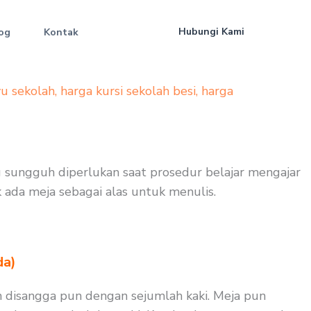
Hubungi Kami
og
Kontak
yu sekolah
,
harga kursi sekolah besi
,
harga
ng sungguh diperlukan saat prosedur belajar mengajar
k ada meja sebagai alas untuk menulis.
da)
n disangga pun dengan sejumlah kaki. Meja pun