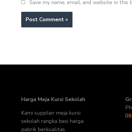
Save my name, email, and website in this 
Harga Meja Kursi Sekolah
Gr
Ph
Kami supplier meja kursi
08
sekolah rangka besi harga
pabrik berkualitas.