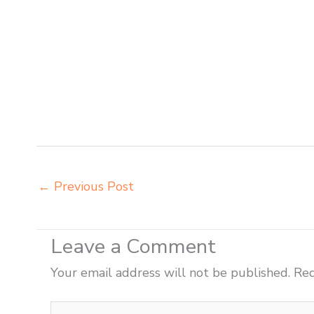
sekolah modern Denpasar pusat penjualan meja belajar
belajar Denpasar tempat pembuatan mebel bangku sekol
sekolah Denpasar toko mebel meja belajar Denpasar gros
futura Denpasar grosir meja kursi aktiv innola sorum 
distributor kursi lipat chitose Denpasar distributor me
innola sorum duma Denpasar distributor meja kursi pud
chitose Denpasar
←
Previous Post
Leave a Comment
Your email address will not be published.
Req
Type