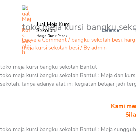
Skip
to
content
toko meja kursi bangku sek
Jual Meja Kursi
Sekolah
Beranda
Harga Grosir Pabrik
Leave a Comment
/
bangku sekolah besi
,
harg
meja kursi sekolah besi
/ By
admin
toko meja kursi bangku sekolah Bantul
toko meja kursi bangku sekolah Bantul : Meja dan ku
sekolah. tanpa adanya alat ini, kegiatan belajar jadi 
Kami men
Sil
toko meja kursi bangku sekolah Bantul : Meja sunggu