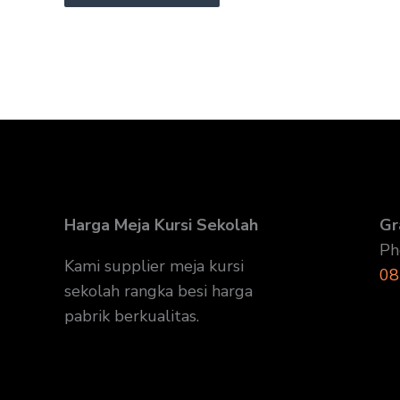
Harga Meja Kursi Sekolah
Gr
Ph
Kami supplier meja kursi
08
sekolah rangka besi harga
pabrik berkualitas.