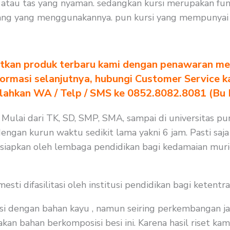
tau tas yang nyaman. sedangkan kursi merupakan fung
ang yang menggunakannya. pun kursi yang mempunyai 
tkan produk terbaru kami dengan penawaran men
formasi selanjutnya, hubungi Customer Service k
ilahkan WA / Telp / SMS ke 0852.8082.8081 (Bu
 Mulai dari TK, SD, SMP, SMA, sampai di universitas pu
dengan kurun waktu sedikit lama yakni 6 jam. Pasti saj
isiapkan oleh lembaga pendidikan bagi kedamaian muri
i difasilitasi oleh institusi pendidikan bagi ketentra
i dengan bahan kayu , namun seiring perkembangan ja
n bahan berkomposisi besi ini. Karena hasil riset kami,