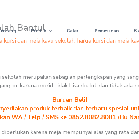
olah Bantul
Tentang
Produk
Galeri
Pemesanan
Bl
a kursi dan meja kayu sekolah
,
harga kursi dan meja ka
rsi sekolah merupakan sebagian perlengkapan yang san
terganggu. karena murid tidak bisa duduk dan tidak ada 
Buruan Beli!
yediakan produk terbaik dan terbaru spesial un
akan WA / Telp / SMS ke 0852.8082.8081 (Bu Na
h diperlukan karena meja mempunyai alas yang rata da