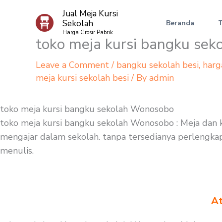
Skip
Jual Meja Kursi
to
Sekolah
Beranda
content
Harga Grosir Pabrik
toko meja kursi bangku se
Leave a Comment
/
bangku sekolah besi
,
harg
meja kursi sekolah besi
/ By
admin
toko meja kursi bangku sekolah Wonosobo
toko meja kursi bangku sekolah Wonosobo : Meja dan k
mengajar dalam sekolah. tanpa tersedianya perlengkapan
menulis.
At