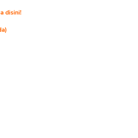
 disini!
da)