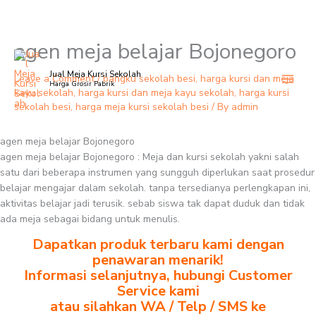
agen meja belajar Bojonegoro
Skip
to
Jual Meja Kursi Sekolah
content
Leave a Comment
/
bangku sekolah besi
,
harga kursi dan meja
Harga Grosir Pabrik
kayu sekolah
,
harga kursi dan meja kayu sekolah
,
harga kursi
sekolah besi
,
harga meja kursi sekolah besi
/ By
admin
agen meja belajar Bojonegoro
agen meja belajar Bojonegoro : Meja dan kursi sekolah yakni salah
satu dari beberapa instrumen yang sungguh diperlukan saat prosedur
belajar mengajar dalam sekolah. tanpa tersedianya perlengkapan ini,
aktivitas belajar jadi terusik. sebab siswa tak dapat duduk dan tidak
ada meja sebagai bidang untuk menulis.
Dapatkan produk terbaru kami dengan
penawaran menarik!
Informasi selanjutnya, hubungi Customer
Service kami
atau silahkan WA / Telp / SMS ke