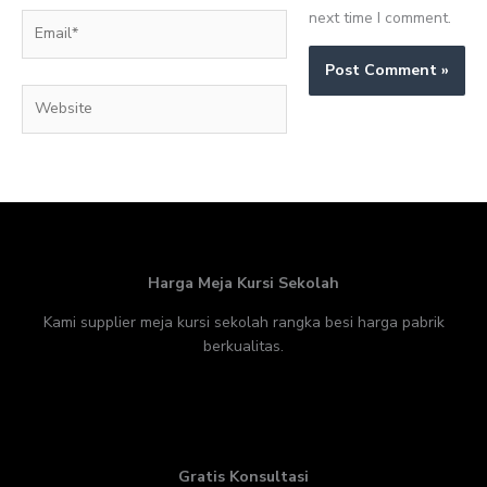
next time I comment.
Email*
Website
Harga Meja Kursi Sekolah
Kami supplier meja kursi sekolah rangka besi harga pabrik
berkualitas.
Gratis Konsultasi