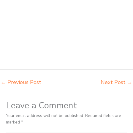
Tanjungpinang grosir kursi lipat kuliah chitose Tanjungpinang grosir
meja kursi informa napolly Tanjungpinang grosir meja kursi ace ikea
futura Tanjungpinang grosir meja kursi aktiv innola sorum duma
Tanjungpinang grosir meja kursi pudac vivente Tanjungpinang grosir
meja kursi integra insperra Tanjungpinang distributor kursi lipat
chitose Tanjungpinang distributor meja kursi informa napolly
Tanjungpinang distributor meja kursi ace ikea futura Tanjungpinang
distributor meja kursi aktiv innola sorum duma Tanjungpinang
distributor meja kursi pudac vivente integra insperra Tanjungpinang
distributor meja kursi integra insperra Tanjungpinang agen kursi lipat
chitose Tanjungpinang
←
Previous Post
Next Post
→
Leave a Comment
Your email address will not be published.
Required fields are
marked
*