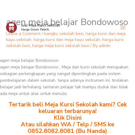
agen meja belajar Bondowoso
Skip
Jual Meja Kursi Sekolah
to
Harga Grosir Pabrik
content
Leave a Comment
/
bangku sekolah besi
,
harga kursi dan meja
kayu sekolah
,
harga kursi dan meja kayu sekolah
,
harga kursi
sekolah besi
,
harga meja kursi sekolah besi
/ By
admin
agen meja belajar Bondowoso
agen meja belajar Bondowoso : Meja dan kursi sekolah merupakan
sebagian perlengkapan yang sangat dipentingkan pada sistem
pembelajaran dalam sekolah. tanpa adanya instrumen ini, tindakan
belajar jadi terhalang. lantaran pelajar tak mampu duduk dan tidak
ada meja untuk alas untuk menulis.
Tertarik beli Meja Kursi Sekolah kami? Cek
keluaran terbarunya!
Klik Disini
Atau silahkan WA / Telp / SMS ke
0852.8082.8081 (Bu Nanda)