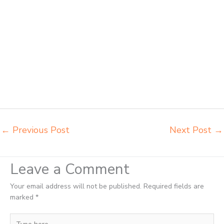
belajar Bitung distributor meja kursi anak sekolah tk Bitung distributor
meja siswa rangka besi Bitung distributor meja komputer sekolah
Bitung grosir kursi sekolah Bitung grosir meja belajar Bitung grosir
meja kursi belajar besi Bitung grosir meja kursi sekolah modern Bitung
grosir meja komputer sekolah Bitung harga meja kursi bangku sekolah
Bitung harga bangku sekolah rangka besi Bitung harga kursi dan meja
sekolah dasar Bitung harga meja kursi belajar siswa sd smp sma
Bitung harga mebeler perpustakaan Bitung harga meja dan kursi
murid sd Bitung harga meubelair sekolah Bitung importir kursi lipat
kuliah Bitung importir meja kursi bangku sekolah Bitung
←
Previous Post
Next Post
→
Leave a Comment
Your email address will not be published.
Required fields are
marked
*
Type