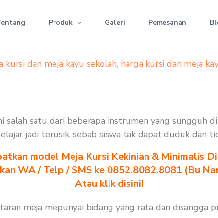
Tentang
Produk
Galeri
Pemesanan
Bl
a kursi dan meja kayu sekolah
,
harga kursi dan meja ka
kni salah satu dari beberapa instrumen yang sungguh d
 belajar jadi terusik. sebab siswa tak dapat duduk dan 
atkan model Meja Kursi Kekinian & Minimalis Dis
akan WA / Telp / SMS ke 0852.8082.8081 (Bu Na
Atau klik disini!
ntaran meja mepunyai bidang yang rata dan disangga pu