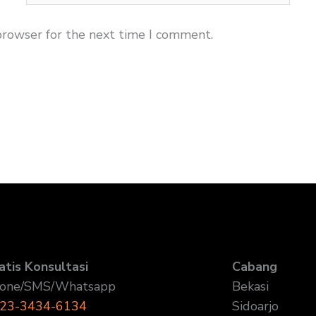
browser for the next time I comment.
atis Konsultasi
Cabang
one/SMS/Whatsapp
Bekasi
23-3434-6134
Sidoarjo