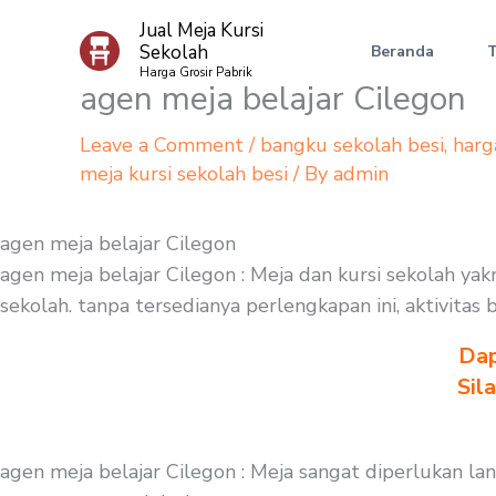
Skip
Jual Meja Kursi
to
Sekolah
Beranda
content
Harga Grosir Pabrik
agen meja belajar Cilegon
Leave a Comment
/
bangku sekolah besi
,
harg
meja kursi sekolah besi
/ By
admin
agen meja belajar Cilegon
agen meja belajar Cilegon : Meja dan kursi sekolah ya
sekolah. tanpa tersedianya perlengkapan ini, aktivitas
Dap
Sil
agen meja belajar Cilegon : Meja sangat diperlukan la