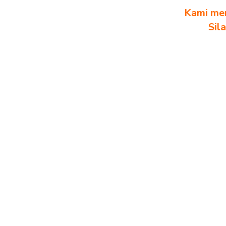
Kami men
Sil