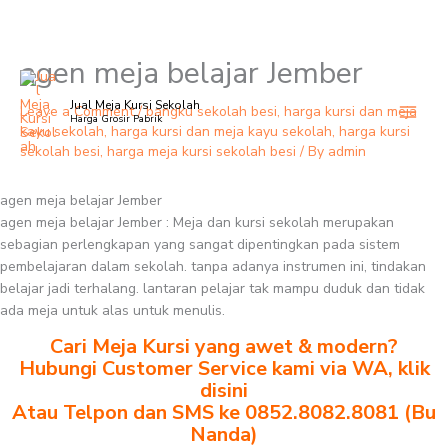
agen meja belajar Jember
Skip
to
Jual Meja Kursi Sekolah
content
Leave a Comment
/
bangku sekolah besi
,
harga kursi dan meja
Harga Grosir Pabrik
kayu sekolah
,
harga kursi dan meja kayu sekolah
,
harga kursi
sekolah besi
,
harga meja kursi sekolah besi
/ By
admin
agen meja belajar Jember
agen meja belajar Jember : Meja dan kursi sekolah merupakan
sebagian perlengkapan yang sangat dipentingkan pada sistem
pembelajaran dalam sekolah. tanpa adanya instrumen ini, tindakan
belajar jadi terhalang. lantaran pelajar tak mampu duduk dan tidak
ada meja untuk alas untuk menulis.
Cari Meja Kursi yang awet & modern?
Hubungi Customer Service kami via WA, klik
disini
Atau Telpon dan SMS ke 0852.8082.8081 (Bu
Nanda)