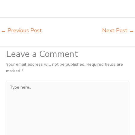
kursi sekolah Ternate tempat jual meja belajar Ternate tempat
pembuatan mebel bangku sekolah Ternate toko jual kursi sekolah
Ternate
←
Previous Post
Next Post
→
Leave a Comment
Your email address will not be published.
Required fields are
marked
*
Type
here..