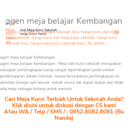
agen meja belajar Kembangan
Skip
to
Jual Meja Kursi Sekolah
content
Leave a Comment
/
bangku sekolah besi
,
harga kursi dan meja
Harga Grosir Pabrik
kayu sekolah
,
harga kursi dan meja kayu sekolah
,
harga kursi
sekolah besi
,
harga meja kursi sekolah besi
/ By
admin
agen meja belajar Kembangan
agen meja belajar Kembangan : Meja dan kursi sekolah merupakan
sebagian perlengkapan yang sangat dipentingkan pada sistem
pembelajaran dalam sekolah. tanpa tersedianya perlengkapan ini,
aktivitas belajar jadi terusik. sebab siswa tak dapat duduk dan tidak
ada meja sebagai bidang untuk menulis.
Cari Meja Kursi Terbaik Untuk Sekolah Anda?
Klik disini untuk diskusi dengan CS kami
Atau WA / Telp / SMS / : 0852.8082.8081 (Bu
Nanda)