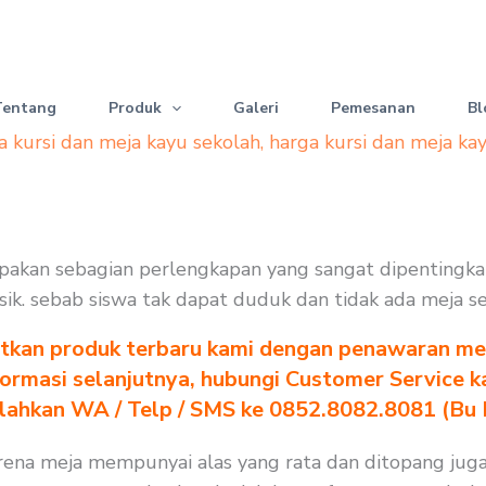
Tentang
Produk
Galeri
Pemesanan
Bl
a kursi dan meja kayu sekolah
,
harga kursi dan meja ka
rupakan sebagian perlengkapan yang sangat dipentingk
erusik. sebab siswa tak dapat duduk dan tidak ada meja 
tkan produk terbaru kami dengan penawaran men
formasi selanjutnya, hubungi Customer Service k
ilahkan WA / Telp / SMS ke 0852.8082.8081 (Bu
arena meja mempunyai alas yang rata dan ditopang jug