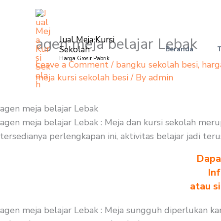
Skip
to
content
agen meja belajar Lebak
Jual Meja Kursi
Sekolah
Beranda
Harga Grosir Pabrik
Leave a Comment
/
bangku sekolah besi
,
harg
meja kursi sekolah besi
/ By
admin
agen meja belajar Lebak
agen meja belajar Lebak : Meja dan kursi sekolah me
tersedianya perlengkapan ini, aktivitas belajar jadi t
Dapa
In
atau s
agen meja belajar Lebak : Meja sungguh diperlukan k