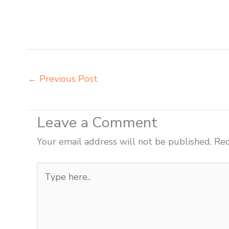
harga meja dan kursi murid sd Tual harga meubelair sek
Tual importir meja kursi bangku sekolah Tual importir 
belajar kuliah sekolah Tual jual meja kursi sekolah bes
←
Previous Post
Leave a Comment
Your email address will not be published.
Req
Type
here..