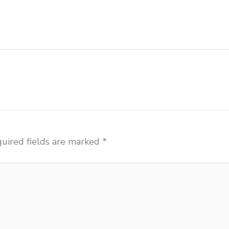
olah Tual importir kursi lipat kuliah Tual importir me
meja komputer sekolah Tual jual beli bangku sekolah Tu
i harga grosir Tual jual mobiler sekolah Tual
uired fields are marked
*