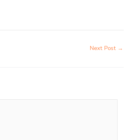
ja kursi bangku sekolah Tual importir meja belajar
al jual beli meja belajar anak Tual jual meja kursi
Next Post
→