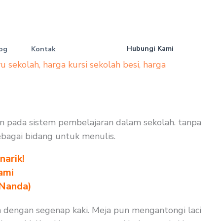
Hubungi Kami
og
Kontak
yu sekolah
,
harga kursi sekolah besi
,
harga
an pada sistem pembelajaran dalam sekolah. tanpa
sebagai bidang untuk menulis.
arik!
ami
 Nanda)
a dengan segenap kaki. Meja pun mengantongi laci