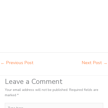
belajar Madiun alamat penjual bangku Madiun belanja meubelair
Madiun beli kursi belajar kuliah Madiun beli kursi kuliah Madiun beli
kursi lipat kuliah Madiun beli meja kursi bangku sekolah Madiun beli
meja belajar besi mana Madiun distributor kursi setenlis meja kursi
kuliah Madiun distributor meja belajar Madiun distributor meja kursi
anak sekolah tk Madiun distributor meja siswa rangka besi Madiun
distributor meja komputer sekolah Madiun grosir kursi sekolah Madiun
grosir meja belajar Madiun grosir meja kursi belajar besi Madiun grosir
meja kursi sekolah modern Madiun grosir meja komputer sekolah
Madiun harga meja kursi bangku sekolah Madiun
←
Previous Post
Next Post
→
Leave a Comment
Your email address will not be published.
Required fields are
marked
*
Type