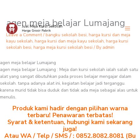
agen meja belajar Lumajang
Skip
Jual Meja Kursi Sekolah
to
Harga Grosir Pabrik
content
Leave a Comment
/
bangku sekolah besi
,
harga kursi dan meja
kayu sekolah
,
harga kursi dan meja kayu sekolah
,
harga kursi
sekolah besi
,
harga meja kursi sekolah besi
/ By
admin
agen meja belajar Lumajang
agen meja belajar Lumajang : Meja dan kursi sekolah ialah salah satu
alat yang sangat dibutuhkan pada proses belajar mengajar dalam
sekolah. tanpa adanya alat ini, kegiatan belajar jadi terganggu.
karena murid tidak bisa duduk dan tidak ada meja sebagai alas untuk
menulis.
Produk kami hadir dengan pilihan warna
terbaru! Penawaran terbatas!
Syarat & ketentuan, hubungi kami sekarang
juga!
Atau WA / Telp / SMS / : 0852.8082.8081 (Bu