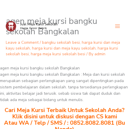
agen meja kursi bangku
Skip
Jual Meja Kursi Sekolah
to
sekolah Bangkalan
Harga Grosir Pabrik
content
Leave a Comment
/
bangku sekolah besi
,
harga kursi dan meja
kayu sekolah
,
harga kursi dan meja kayu sekolah
,
harga kursi
sekolah besi
,
harga meja kursi sekolah besi
/ By
admin
agen meja kursi bangku sekolah Bangkalan
agen meja kursi bangku sekolah Bangkalan : Meja dan kursi sekolah
merupakan sebagian perlengkapan yang sangat dipentingkan pada
sistem pembelajaran dalam sekolah. tanpa tersedianya perlengkapan
ini, aktivitas belajar jadi terusik. sebab siswa tak dapat duduk dan
tidak ada meja sebagai bidang untuk menulis.
Cari Meja Kursi Terbaik Untuk Sekolah Anda?
Klik disini untuk diskusi dengan CS kami
Atau WA / Telp / SMS / : 0852.8082.8081 (Bu