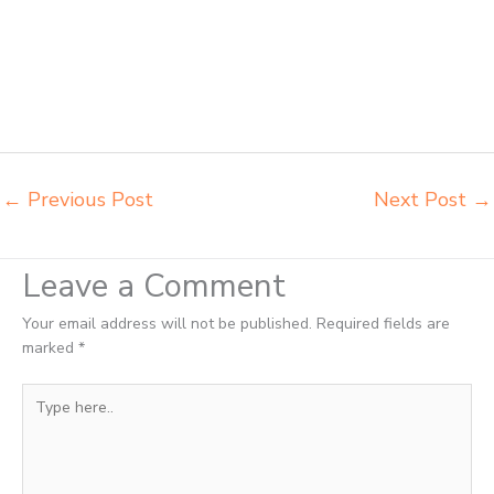
pudac vivente Padang grosir meja kursi integra insperra Padang
distributor kursi lipat chitose Padang distributor meja kursi informa
napolly Padang distributor meja kursi ace ikea futura Padang
distributor meja kursi aktiv innola sorum duma Padang distributor meja
kursi pudac vivente integra insperra Padang distributor meja kursi
integra insperra Padang agen kursi lipat chitose Padang
←
Previous Post
Next Post
→
Leave a Comment
Your email address will not be published.
Required fields are
marked
*
Type
here..