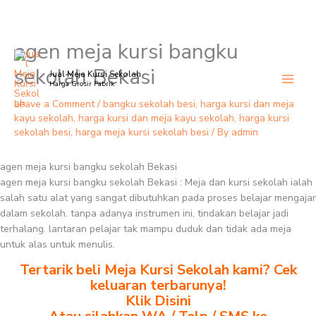
agen meja kursi bangku
Skip
to
sekolah Bekasi
Jual Meja Kursi Sekolah
content
Harga Grosir Pabrik
Leave a Comment
/
bangku sekolah besi
,
harga kursi dan meja
kayu sekolah
,
harga kursi dan meja kayu sekolah
,
harga kursi
sekolah besi
,
harga meja kursi sekolah besi
/ By
admin
agen meja kursi bangku sekolah Bekasi
agen meja kursi bangku sekolah Bekasi : Meja dan kursi sekolah ialah
salah satu alat yang sangat dibutuhkan pada proses belajar mengajar
dalam sekolah. tanpa adanya instrumen ini, tindakan belajar jadi
terhalang. lantaran pelajar tak mampu duduk dan tidak ada meja
untuk alas untuk menulis.
Tertarik beli Meja Kursi Sekolah kami? Cek
keluaran terbarunya!
Klik Disini