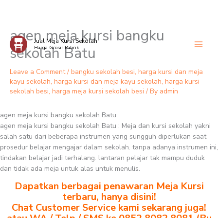
agen meja kursi bangku
Skip
Jual Meja Kursi Sekolah
to
sekolah Batu
Harga Grosir Pabrik
content
Leave a Comment
/
bangku sekolah besi
,
harga kursi dan meja
kayu sekolah
,
harga kursi dan meja kayu sekolah
,
harga kursi
sekolah besi
,
harga meja kursi sekolah besi
/ By
admin
agen meja kursi bangku sekolah Batu
agen meja kursi bangku sekolah Batu : Meja dan kursi sekolah yakni
salah satu dari beberapa instrumen yang sungguh diperlukan saat
prosedur belajar mengajar dalam sekolah. tanpa adanya instrumen ini,
tindakan belajar jadi terhalang. lantaran pelajar tak mampu duduk
dan tidak ada meja untuk alas untuk menulis.
Dapatkan berbagai penawaran Meja Kursi
terbaru, hanya disini!
Chat Customer Service kami sekarang juga!