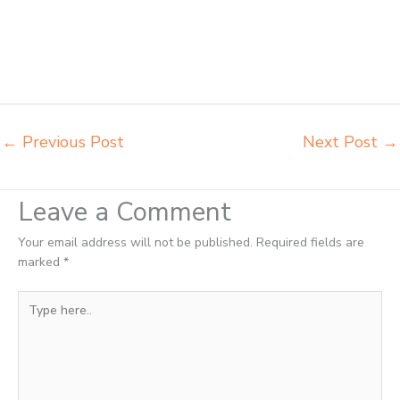
Binjai pabrik meja kursi lipat kuliah Binjai produsen bangku dan meja
sd besi Binjai produsen kursi lipat kuliah Binjai produsen meja kursi
bangku sekolah Binjai produsen meja kursi sekolah modern Binjai
pusat penjualan meja belajar anak Binjai supplier kursi lipat kuliah
Binjai
←
Previous Post
Next Post
→
Leave a Comment
Your email address will not be published.
Required fields are
marked
*
Type
here..