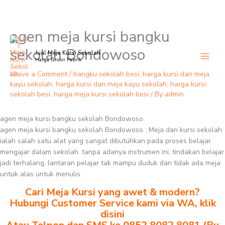
agen meja kursi bangku
Skip
to
sekolah Bondowoso
Jual Meja Kursi Sekolah
content
Harga Grosir Pabrik
Leave a Comment
/
bangku sekolah besi
,
harga kursi dan meja
kayu sekolah
,
harga kursi dan meja kayu sekolah
,
harga kursi
sekolah besi
,
harga meja kursi sekolah besi
/ By
admin
agen meja kursi bangku sekolah Bondowoso
agen meja kursi bangku sekolah Bondowoso : Meja dan kursi sekolah
ialah salah satu alat yang sangat dibutuhkan pada proses belajar
mengajar dalam sekolah. tanpa adanya instrumen ini, tindakan belajar
jadi terhalang. lantaran pelajar tak mampu duduk dan tidak ada meja
untuk alas untuk menulis.
Cari Meja Kursi yang awet & modern?
Hubungi Customer Service kami via WA, klik
disini