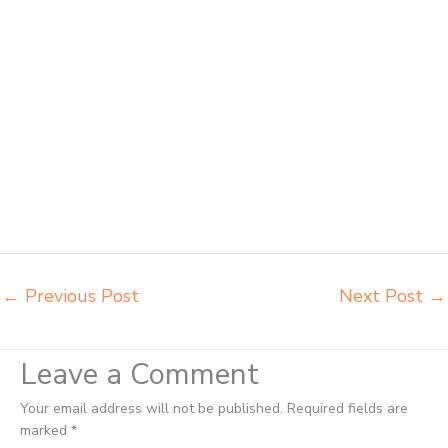
harga mebeler perpustakaan Palu harga meja dan kursi murid sd Palu
harga meubelair sekolah Palu importir kursi lipat kuliah Palu importir
meja kursi bangku sekolah Palu importir meja belajar Palu importir
meja kursi bangku sekolah Palu importir meja komputer sekolah Palu
jual beli bangku sekolah Palu jual beli meja belajar anak Palu jual
meja kursi belajar kuliah sekolah Palu jual meja kursi sekolah besi
harga grosir Palu jual mobiler sekolah Palu jual meja kursi sekolah
harga pabrik Palu jual meja belajar anak Palu pabrik meja belajar Palu
pabrik meja kursi laboratorium Palu pabrik meja kursi sekolah besi
Palu pabrik meja kursi lipat kuliah Palu produsen bangku dan meja sd
besi Palu produsen kursi lipat kuliah Palu
←
Previous Post
Next Post
→
Leave a Comment
Your email address will not be published.
Required fields are
marked
*