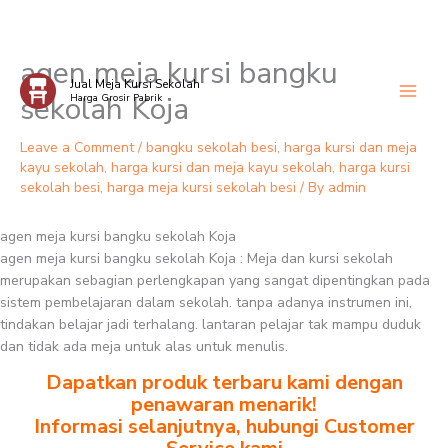
agen meja kursi bangku
Skip
Jual Meja Kursi Sekolah
to
sekolah Koja
Harga Grosir Pabrik
content
Leave a Comment
/
bangku sekolah besi
,
harga kursi dan meja
kayu sekolah
,
harga kursi dan meja kayu sekolah
,
harga kursi
sekolah besi
,
harga meja kursi sekolah besi
/ By
admin
agen meja kursi bangku sekolah Koja
agen meja kursi bangku sekolah Koja : Meja dan kursi sekolah
merupakan sebagian perlengkapan yang sangat dipentingkan pada
sistem pembelajaran dalam sekolah. tanpa adanya instrumen ini,
tindakan belajar jadi terhalang. lantaran pelajar tak mampu duduk
dan tidak ada meja untuk alas untuk menulis.
Dapatkan produk terbaru kami dengan
penawaran menarik!
Informasi selanjutnya, hubungi Customer