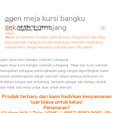
agen meja kursi bangku
Skip
to
sekolah Lumajang
Jual Meja Kursi Sekolah
content
Harga Grosir Pabrik
Leave a Comment
/
bangku sekolah besi
,
harga kursi dan meja
kayu sekolah
,
harga kursi dan meja kayu sekolah
,
harga kursi
sekolah besi
,
harga meja kursi sekolah besi
/ By
admin
agen meja kursi bangku sekolah Lumajang
agen meja kursi bangku sekolah Lumajang : Meja dan kursi sekolah
merupakan sebagian perlengkapan yang sangat dipentingkan pada
sistem pembelajaran dalam sekolah. tanpa adanya instrumen ini,
tindakan belajar jadi terhalang. lantaran pelajar tak mampu duduk
dan tidak ada meja untuk alas untuk menulis.
Produk terbaru dari kami hadirkan kenyamanan
luar biasa untuk kelas!
Penasaran?