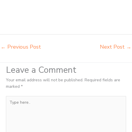
lipat kuliah Bontang supplier meja kursi sekolah Bontang tempat jual
meja belajar Bontang tempat pembuatan mebel bangku sekolah
Bontang toko jual kursi sekolah Bontang toko kursi lipat kuliah
Bontang toko meja kursi bangku sekolah Bontang toko mebel meja
belajar Bontang grosir kursi lipat kuliah chitose Bontang
←
Previous Post
Next Post
→
Leave a Comment
Your email address will not be published.
Required fields are
marked
*
Type
here..