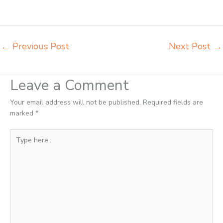
pembuatan mebel bangku sekolah Ternate toko jual kursi sekolah
Ternate
←
Previous Post
Next Post
→
Leave a Comment
Your email address will not be published.
Required fields are
marked
*
Type
here..