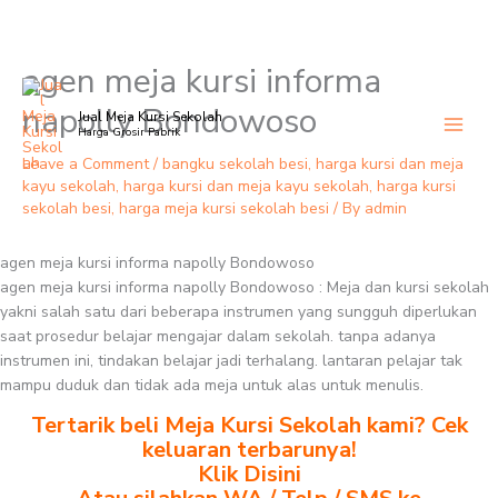
agen meja kursi informa
Skip
to
napolly Bondowoso
Jual Meja Kursi Sekolah
content
Harga Grosir Pabrik
Leave a Comment
/
bangku sekolah besi
,
harga kursi dan meja
kayu sekolah
,
harga kursi dan meja kayu sekolah
,
harga kursi
sekolah besi
,
harga meja kursi sekolah besi
/ By
admin
agen meja kursi informa napolly Bondowoso
agen meja kursi informa napolly Bondowoso : Meja dan kursi sekolah
yakni salah satu dari beberapa instrumen yang sungguh diperlukan
saat prosedur belajar mengajar dalam sekolah. tanpa adanya
instrumen ini, tindakan belajar jadi terhalang. lantaran pelajar tak
mampu duduk dan tidak ada meja untuk alas untuk menulis.
Tertarik beli Meja Kursi Sekolah kami? Cek
keluaran terbarunya!
Klik Disini