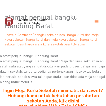
alamat penjual bangku
Skip
Jual Meja Kursi Sekolah
to
Bandung Barat
Harga Grosir Pabrik
content
Leave a Comment
/
bangku sekolah besi
,
harga kursi dan meja
kayu sekolah
,
harga kursi dan meja kayu sekolah
,
harga kursi
sekolah besi
,
harga meja kursi sekolah besi
/ By
admin
alamat penjual bangku Bandung Barat
alamat penjual bangku Bandung Barat : Meja dan kursi sekolah ialah
salah satu alat yang sangat dibutuhkan pada proses belajar mengajar
dalam sekolah. tanpa tersedianya perlengkapan ini, aktivitas belajar
jadi terusik. sebab siswa tak dapat duduk dan tidak ada meja sebagai
bidang untuk menulis.
Ingin Meja Kursi Sekolah minimalis dan awet?
Hubungi kami untuk kebutuhan perabotan
sekolah Anda, klik disini